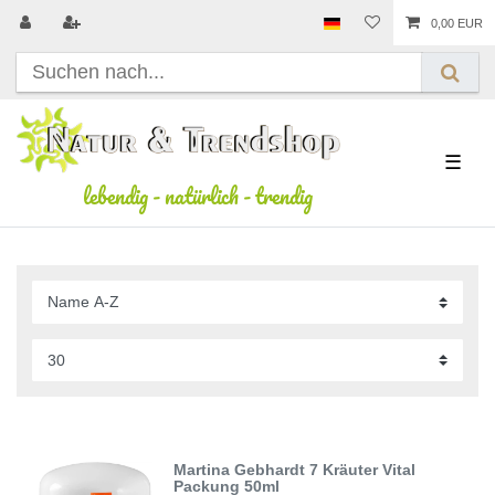
0,00 EUR
☰
lebendig
-
natürlich
-
trendig
Martina Gebhardt 7 Kräuter Vital
Packung 50ml