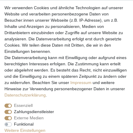
Wir verwenden Cookies und ähnliche Technologien auf unserer
Website und verarbeiten personenbezogene Daten von
Besucher:innen unserer Webseite (z.B. IP-Adresse), um z.B.
Inhalte und Anzeigen zu personalisieren, Medien von
Drittanbietern einzubinden oder Zugriffe auf unsere Website zu
analysieren. Die Datenverarbeitung erfolgt erst durch gesetzte
Cookies. Wir teilen diese Daten mit Dritten, die wir in den
Einstellungen benennen.
Wir versenden mit
Die Datenverarbeitung kann mit Einwilligung oder aufgrund eines
berechtigten Interesses erfolgen. Die Zustimmung kann erteilt
oder abgelehnt werden. Es besteht das Recht, nicht einzuwilligen
und die Einwilligung zu einem späteren Zeitpunkt zu ändern oder
zu widerrufen. Beachten Sie unser
Impressum
und weitere
Hinweise zur Verwendung personenbezogener Daten in unserer
Daten­schutz­erklärung
.
Essenziell
Zahlungsdienstleister
Externe Medien
* Alle Preise inkl. gesetzl. Mehrwertsteuer zzgl. Versandkosten und ggf.
Funktional
Nachnahmegebühren, wenn nicht anders beschrieben
Weitere Einstellungen