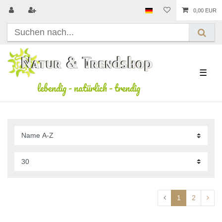
0,00 EUR
☰
lebendig
-
natürlich
-
trendig
1
2