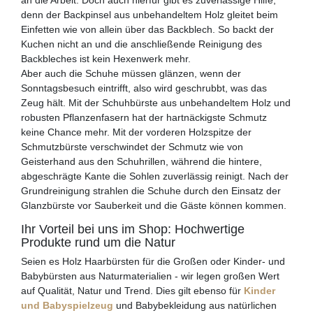
an die Arbeit. Doch auch hierfür gibt es zuverlässige Hilfe,
denn der Backpinsel aus unbehandeltem Holz gleitet beim
Einfetten wie von allein über das Backblech. So backt der
Kuchen nicht an und die anschließende Reinigung des
Backbleches ist kein Hexenwerk mehr.
Aber auch die Schuhe müssen glänzen, wenn der
Sonntagsbesuch eintrifft, also wird geschrubbt, was das
Zeug hält. Mit der Schuhbürste aus unbehandeltem Holz und
robusten Pflanzenfasern hat der hartnäckigste Schmutz
keine Chance mehr. Mit der vorderen Holzspitze der
Schmutzbürste verschwindet der Schmutz wie von
Geisterhand aus den Schuhrillen, während die hintere,
abgeschrägte Kante die Sohlen zuverlässig reinigt. Nach der
Grundreinigung strahlen die Schuhe durch den Einsatz der
Glanzbürste vor Sauberkeit und die Gäste können kommen.
Ihr Vorteil bei uns im Shop: Hochwertige
Produkte rund um die Natur
Seien es Holz Haarbürsten für die Großen oder Kinder- und
Babybürsten aus Naturmaterialien - wir legen großen Wert
auf Qualität, Natur und Trend. Dies gilt ebenso für
Kinder
und Babyspielzeug
und Babybekleidung aus natürlichen