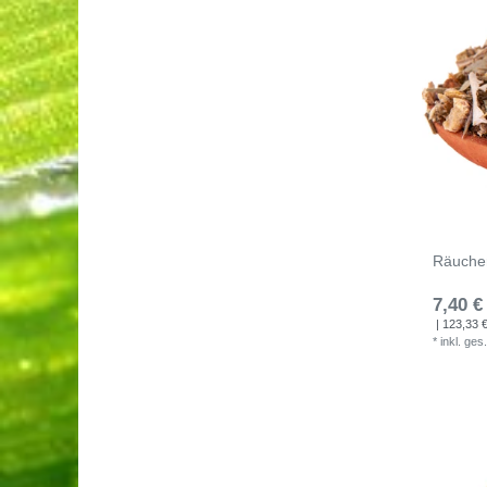
Räuche
7,40 €
| 123,33 € 
*
inkl. ges