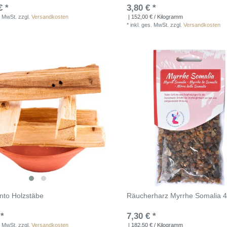
€ *
3,80 € *
. MwSt.
zzgl.
Versandkosten
| 152,00 € / Kilogramm
*
inkl. ges. MwSt.
zzgl.
Versandkosten
nto Holzstäbe
Räucherharz Myrrhe Somalia 
 *
7,30 € *
. MwSt.
zzgl.
Versandkosten
| 182,50 € / Kilogramm