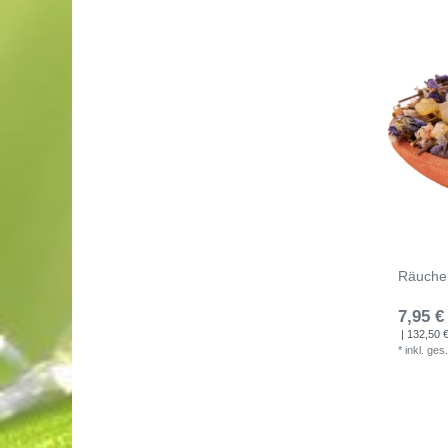
Räuche
7,95 €
| 132,50 € 
*
inkl. ges