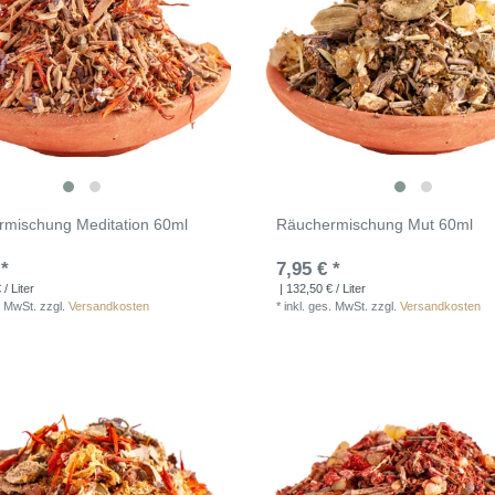
mischung Meditation 60ml
Räuchermischung Mut 60ml
 *
7,95 € *
/ Liter
| 132,50 € / Liter
. MwSt.
zzgl.
Versandkosten
*
inkl. ges. MwSt.
zzgl.
Versandkosten