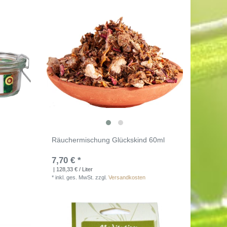
Räuchermischung Glückskind 60ml
7,70 € *
| 128,33 € / Liter
*
inkl. ges. MwSt.
zzgl.
Versandkosten