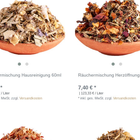
rmischung Hausreinigung 60ml
Räuchermischung Herzöffnung
 *
7,40 € *
/ Liter
| 123,33 € / Liter
. MwSt.
zzgl.
Versandkosten
*
inkl. ges. MwSt.
zzgl.
Versandkosten