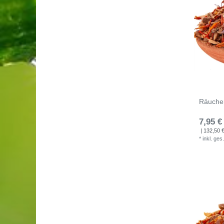
Räucher
7,95 €
| 132,50 € 
*
inkl. ges