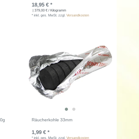
18,95 € *
| 379,00 € / Kilogramm
*
inkl. ges. MwSt.
zzgl.
Versandkosten
40g
Räucherkohle 33mm
1,99 € *
*
inkl. ges. MwSt.
zzgl.
Versandkosten