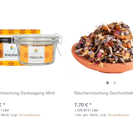
rmischung Danksagung 48ml
Räuchermischung Durchschlaf
€ *
7,70 € *
/ Liter
| 128,33 € / Liter
. MwSt.
zzgl.
Versandkosten
*
inkl. ges. MwSt.
zzgl.
Versandkosten