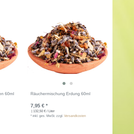
en 60ml
Räuchermischung Erdung 60ml
7,95 € *
| 132,50 € / Liter
*
inkl. ges. MwSt.
zzgl.
Versandkosten