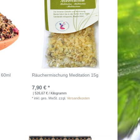
 60ml
Räuchermischung Meditation 15g
7,90 € *
| 526,67 € / Kilogramm
*
inkl. ges. MwSt.
zzgl.
Versandkosten