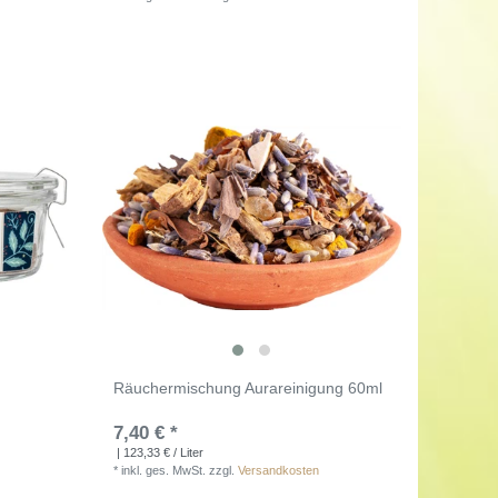
Räuchermischung Aurareinigung 60ml
7,40 € *
| 123,33 € / Liter
*
inkl. ges. MwSt.
zzgl.
Versandkosten