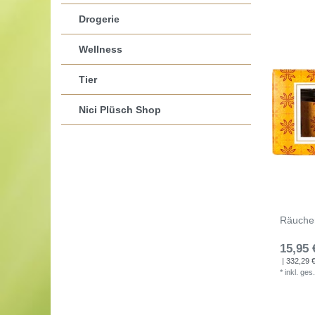
Drogerie
Wellness
Tier
Nici Plüsch Shop
Räuche
15,95 
| 332,29 € 
*
inkl. ges