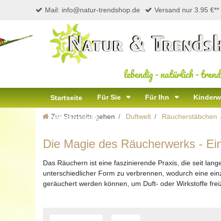
Mail: info@natur-trendshop.de
Versand nur 3.95 €**
lebendig
-
natürlich
-
trend
Für Sie
Für Ihn
Kinderw
Startseite
Zur Startseite gehen
Duftwelt
Räucherstäbchen
Naturkosmetik
Die Magie des Räucherwerks - Eine
Das Räuchern ist eine faszinierende Praxis, die seit lang
unterschiedlicher Form zu verbrennen, wodurch eine ein
geräuchert werden können, um Duft- oder Wirkstoffe fre