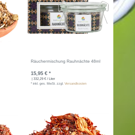
Räuchermischung Rauhnächte 48ml
15,95 € *
| 332,29 € / Liter
*
inkl. ges. MwSt.
zzgl.
Versandkosten