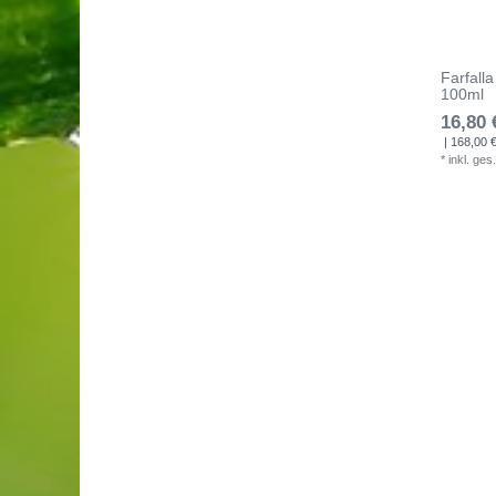
Farfall
100ml
16,80 
| 168,00 € 
*
inkl. ges