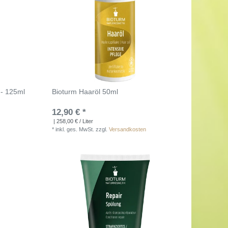
 - 125ml
Bioturm Haaröl 50ml
12,90 € *
| 258,00 € / Liter
*
inkl. ges. MwSt.
zzgl.
Versandkosten