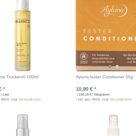
ris Trockenöl 100ml
Ayluna fester Conditioner 55g
€ *
10,90 € *
/ Liter
| 198,18 € / Kilogramm
. MwSt.
zzgl.
Versandkosten
*
inkl. ges. MwSt.
zzgl.
Versandkosten