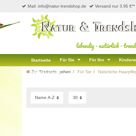
Mail: info@natur-trendshop.de
Versand nur 3.95 €**
lebendig
-
natürlich
-
trend
Für Sie
Für Ihn
Kinderw
Startseite
Zur Startseite gehen
Für Sie
Natürliche Haarpfle
Naturkosmetik