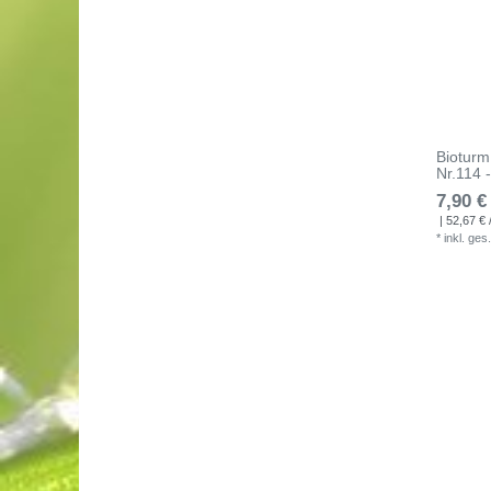
Bioturm
Nr.114 
7,90 €
| 52,67 € /
*
inkl. ges