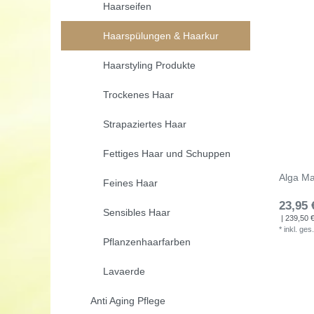
Haarseifen
Haarspülungen & Haarkur
Haarstyling Produkte
Trockenes Haar
Strapaziertes Haar
Fettiges Haar und Schuppen
Alga Ma
Feines Haar
23,95 
Sensibles Haar
| 239,50 € 
*
inkl. ges
Pflanzenhaarfarben
Lavaerde
Anti Aging Pflege