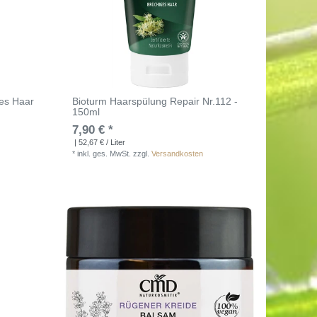
es Haar
Bioturm Haarspülung Repair Nr.112 -
150ml
7,90 € *
| 52,67 € / Liter
*
inkl. ges. MwSt.
zzgl.
Versandkosten