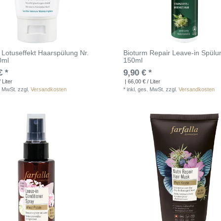
 Lotuseffekt Haarspülung Nr.
Bioturm Repair Leave-in Spülu
0ml
150ml
€ *
9,90 € *
 Liter
| 66,00 € / Liter
. MwSt.
zzgl.
Versandkosten
*
inkl. ges. MwSt.
zzgl.
Versandkosten