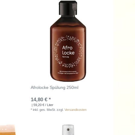
Afrolocke Spülung 250ml
14,80 € *
| 59,20 € / Liter
*
inkl. ges. MwSt.
zzgl.
Versandkosten