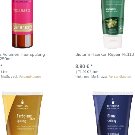
s Volumen Haarspülung
Bioturm Haarkur Repair Nr.113
 250ml
 *
8,90 € *
 Liter
| 71,20 € / Liter
. MwSt.
zzgl.
Versandkosten
*
inkl. ges. MwSt.
zzgl.
Versandkosten