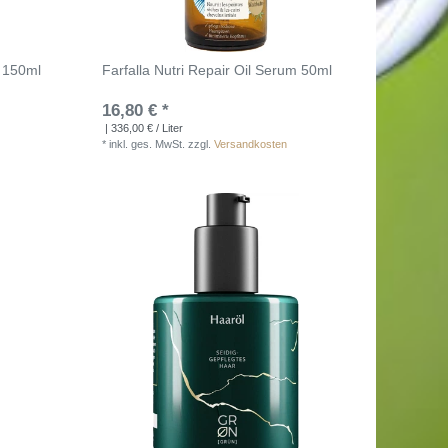
k 150ml
Farfalla Nutri Repair Oil Serum 50ml
16,80 € *
| 336,00 € / Liter
*
inkl. ges. MwSt.
zzgl.
Versandkosten