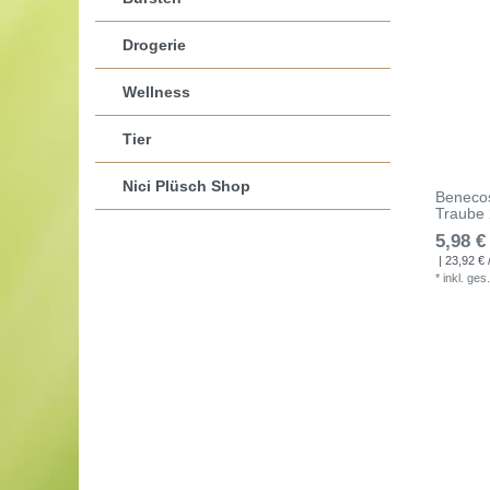
Drogerie
Wellness
Tier
Nici Plüsch Shop
Beneco
Traube
5,98 €
| 23,92 € /
*
inkl. ges