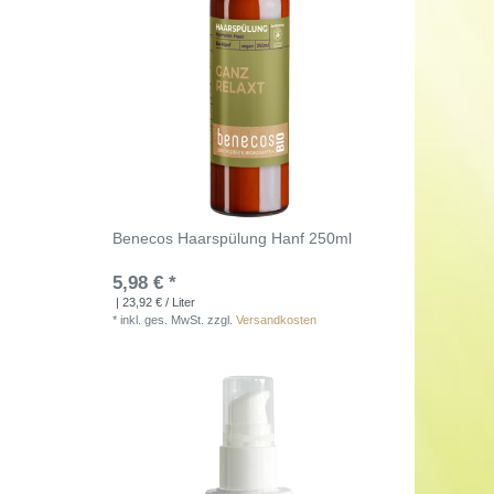
Benecos Haarspülung Hanf 250ml
5,98 € *
| 23,92 € / Liter
*
inkl. ges. MwSt.
zzgl.
Versandkosten