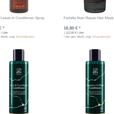
a Leave-in Conditioner Spray
Farfalla Nutri Repair Hair Mas
€ *
16,80 € *
/ Liter
| 112,00 € / Liter
. MwSt.
zzgl.
Versandkosten
*
inkl. ges. MwSt.
zzgl.
Versandkosten