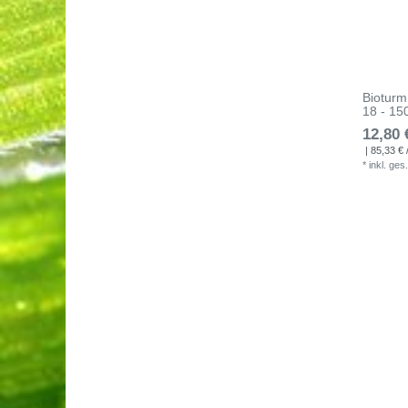
Bioturm
18 - 15
12,80 
| 85,33 € /
*
inkl. ges