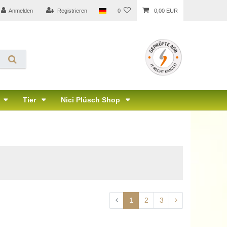
Anmelden
Registrieren
0
0,00 EUR
Tier
Nici Plüsch Shop
1
2
3