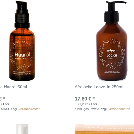
ke Haaröl 50ml
Afrolocke Leave-In 250ml
€ *
17,80 € *
/ Liter
| 71,20 € / Liter
. MwSt.
zzgl.
Versandkosten
*
inkl. ges. MwSt.
zzgl.
Versandkosten