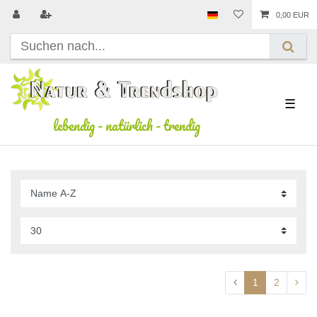
0,00 EUR
☰
lebendig
-
natürlich
-
trendig
1
2