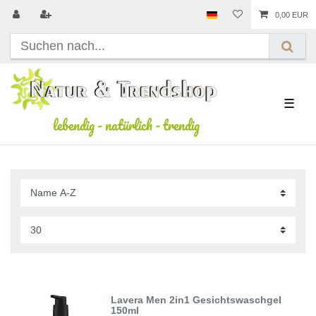
0,00 EUR
☰
lebendig
-
natürlich
-
trendig
Lavera Men 2in1 Gesichtswaschgel
150ml