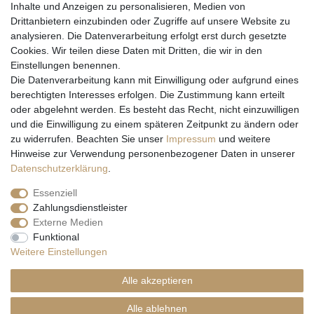
Inhalte und Anzeigen zu personalisieren, Medien von
Drittanbietern einzubinden oder Zugriffe auf unsere Website zu
analysieren. Die Datenverarbeitung erfolgt erst durch gesetzte
Cookies. Wir teilen diese Daten mit Dritten, die wir in den
Einstellungen benennen.
Wir versenden mit
Die Datenverarbeitung kann mit Einwilligung oder aufgrund eines
berechtigten Interesses erfolgen. Die Zustimmung kann erteilt
oder abgelehnt werden. Es besteht das Recht, nicht einzuwilligen
und die Einwilligung zu einem späteren Zeitpunkt zu ändern oder
zu widerrufen. Beachten Sie unser
Impressum
und weitere
Hinweise zur Verwendung personenbezogener Daten in unserer
Daten­schutz­erklärung
.
Essenziell
Zahlungsdienstleister
Externe Medien
* Alle Preise inkl. gesetzl. Mehrwertsteuer zzgl. Versandkosten und ggf.
Funktional
Nachnahmegebühren, wenn nicht anders beschrieben
Weitere Einstellungen
** Gilt für Lieferungen nach Deutschland. Lieferzeiten für andere EU-
Länder
hier
Alle akzeptieren
© Copyright 2026 Natur & Trendshop. Alle Rechte vorbehalten.
Alle ablehnen