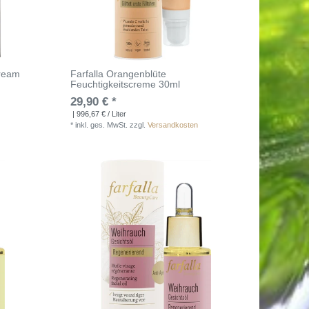
Cream
Farfalla Orangenblüte
Feuchtigkeitscreme 30ml
29,90 € *
| 996,67 € / Liter
*
inkl. ges. MwSt.
zzgl.
Versandkosten