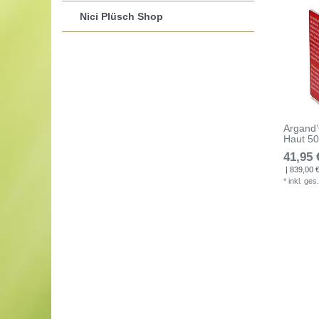
Nici Plüsch Shop
Argand’
Haut 5
41,95 
| 839,00 € 
*
inkl. ges