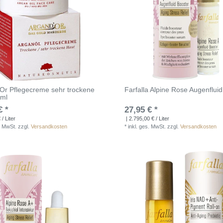
Or Pflegecreme sehr trockene
Farfalla Alpine Rose Augenflui
0ml
€ *
27,95 € *
/ Liter
| 2.795,00 € / Liter
. MwSt.
zzgl.
Versandkosten
*
inkl. ges. MwSt.
zzgl.
Versandkosten