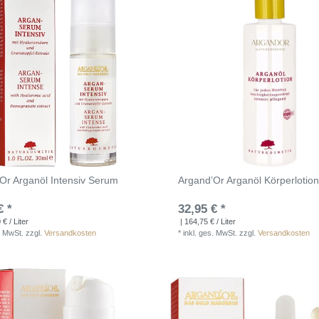
Or Arganöl Intensiv Serum
Argand’Or Arganöl Körperlotio
€ *
32,95 € *
€ / Liter
| 164,75 € / Liter
. MwSt.
zzgl.
Versandkosten
*
inkl. ges. MwSt.
zzgl.
Versandkosten