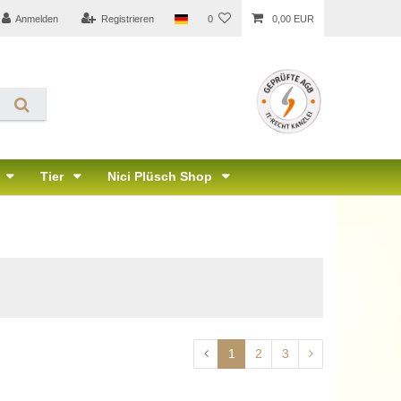
Anmelden
Registrieren
0
0,00 EUR
Tier
Nici Plüsch Shop
1
2
3