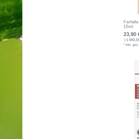
Farfall
15ml
23,90 
| 1.593,33 
*
inkl. ges