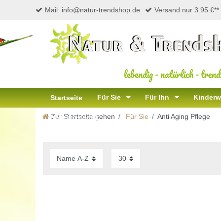
Mail: info@natur-trendshop.de
Versand nur 3.95 €**
lebendig
-
natürlich
-
trend
Für Sie
Für Ihn
Kinderw
Startseite
Zur Startseite gehen
Für Sie
Anti Aging Pflege
Naturkosmetik