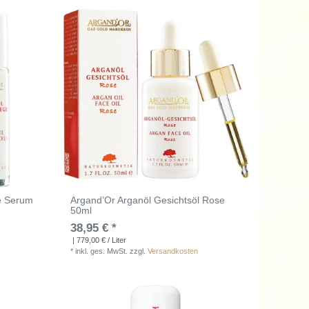
e Serum
Argand’Or Arganöl Gesichtsöl Rose
50ml
38,95 € *
| 779,00 € / Liter
*
inkl. ges. MwSt.
zzgl.
Versandkosten