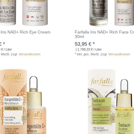
a Iris NAD+ Rich Eye Cream
Farfalla Iris NAD+ Rich Face 
30ml
€ *
53,95 € *
€ / Liter
| 1.798,33 € / Liter
. MwSt.
zzgl.
Versandkosten
*
inkl. ges. MwSt.
zzgl.
Versandkosten