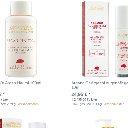
Or Argan Hautöl 100ml
Argand’Or Arganöl Augenpfleg
10ml
€ *
24,95 € *
/ Liter
| 2.495,00 € / Liter
. MwSt.
zzgl.
Versandkosten
*
inkl. ges. MwSt.
zzgl.
Versandkosten