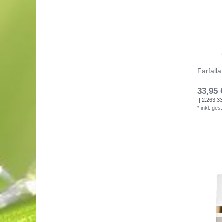
Farfall
33,95 
| 2.263,33 
*
inkl. ges