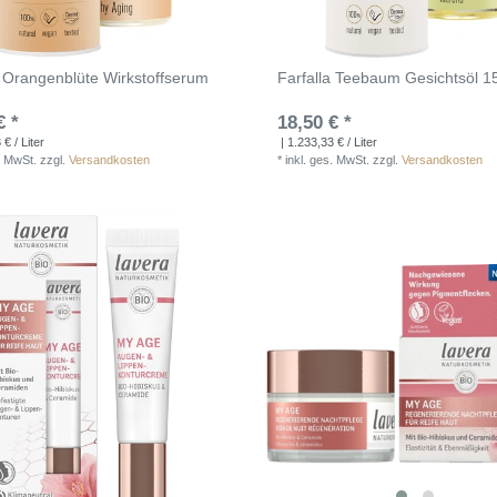
a Orangenblüte Wirkstoffserum
Farfalla Teebaum Gesichtsöl 1
€ *
18,50 € *
€ / Liter
| 1.233,33 € / Liter
. MwSt.
zzgl.
Versandkosten
*
inkl. ges. MwSt.
zzgl.
Versandkosten