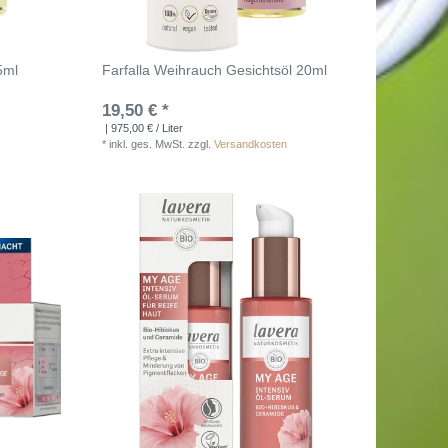
5ml
Farfalla Weihrauch Gesichtsöl 20ml
19,50 € *
| 975,00 € / Liter
*
inkl. ges. MwSt.
zzgl.
Versandkosten