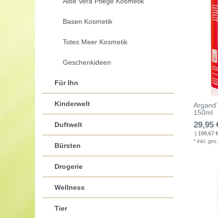
Aloe Vera Pflege Kosmetik
Basen Kosmetik
Totes Meer Kosmetik
Geschenkideen
Für Ihn
Kinderwelt
Argand’
150ml
29,95 
Duftwelt
| 199,67 € 
*
inkl. ges
Bürsten
Drogerie
Wellness
Tier