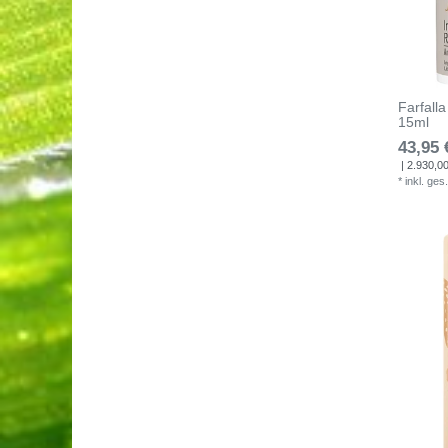
Farfall
15ml
43,95 
| 2.930,00 
*
inkl. ges