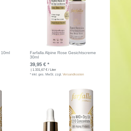
d 10ml
Farfalla Alpine Rose Gesichtscreme
30ml
39,95 € *
| 1.331,67 € / Liter
*
inkl. ges. MwSt.
zzgl.
Versandkosten