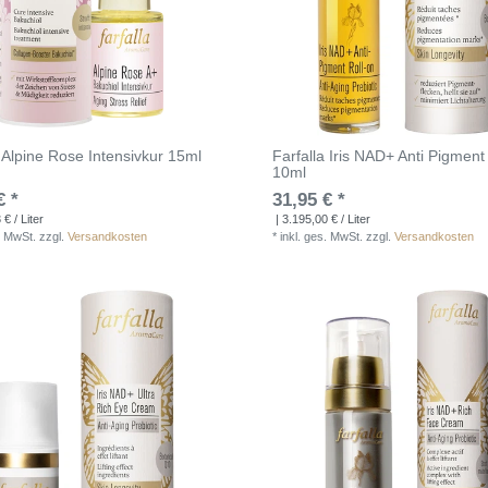
a Alpine Rose Intensivkur 15ml
Farfalla Iris NAD+ Anti Pigment 
10ml
€ *
31,95 € *
€ / Liter
| 3.195,00 € / Liter
. MwSt.
zzgl.
Versandkosten
*
inkl. ges. MwSt.
zzgl.
Versandkosten