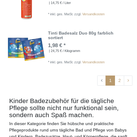
| 14,75 € / Liter
*
inkl. ges. MwSt.
zzgl.
Versandkosten
Tinti Badesalz Duo 80g farblich
sortiert
1,98 € *
| 24,75 € / Kilogramm
*
inkl. ges. MwSt.
zzgl.
Versandkosten
1
2
Kinder Badezubehör für die tägliche
Pflege sollte nicht nur funktional sein,
sondern auch Spaß machen.
In dieser Kategorie finden Sie hübsche und praktische
Pflegeprodukte rund ums tägliche Bad und Pflege von Babys
und Kindern. Badezusätze, Haut- und Körperpflege, die sanft