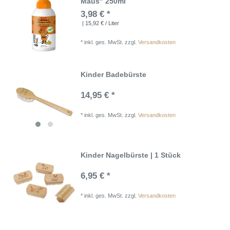
Maus" 250ml
3,98 € *
| 15,92 € / Liter
*
inkl. ges. MwSt.
zzgl.
Versandkosten
Kinder Badebürste
14,95 € *
*
inkl. ges. MwSt.
zzgl.
Versandkosten
Kinder Nagelbürste | 1 Stück
6,95 € *
*
inkl. ges. MwSt.
zzgl.
Versandkosten