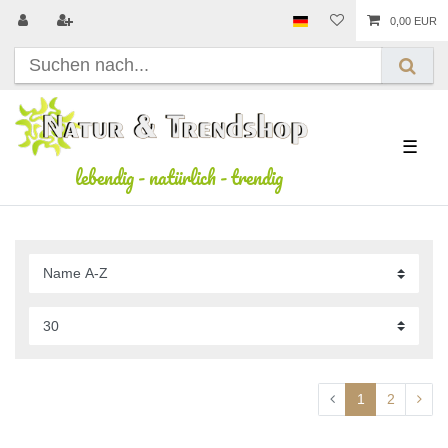
0,00 EUR
☰
lebendig
-
natürlich
-
trendig
1
2