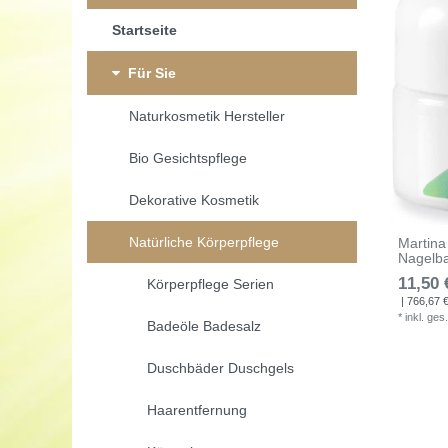
Startseite
Für Sie
Naturkosmetik Hersteller
Bio Gesichtspflege
Dekorative Kosmetik
Natürliche Körperpflege
Martina
Nagelb
11,50 
Körperpflege Serien
| 766,67 € 
*
inkl. ges
Badeöle Badesalz
Duschbäder Duschgels
Haarentfernung