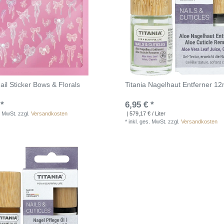
ail Sticker Bows & Florals
Titania Nagelhaut Entferner 12
 *
6,95 € *
. MwSt.
zzgl.
Versandkosten
| 579,17 € / Liter
*
inkl. ges. MwSt.
zzgl.
Versandkosten