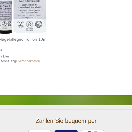
Nagelpflegeöl roll on 10ml
 *
/ Liter
. MwSt.
zzgl.
Versandkosten
Zahlen Sie bequem per