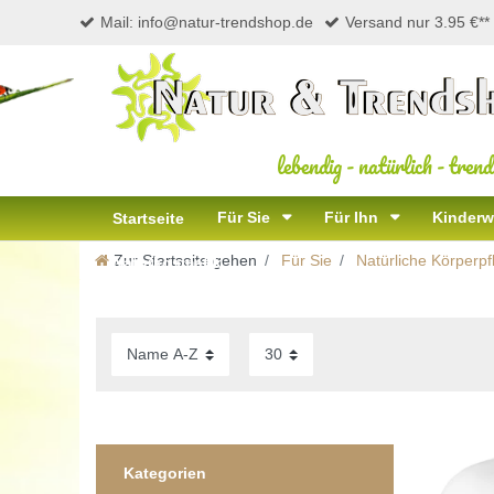
Mail: info@natur-trendshop.de
Versand nur 3.95 €**
lebendig
-
natürlich
-
trend
Für Sie
Für Ihn
Kinderw
Startseite
Zur Startseite gehen
Für Sie
Natürliche Körperpf
Naturkosmetik
Kategorien