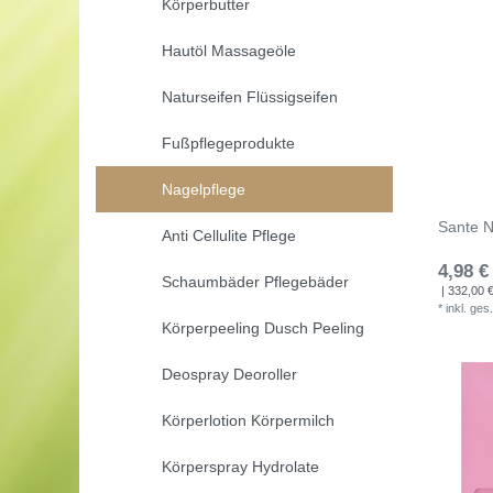
Körperbutter
Hautöl Massageöle
Naturseifen Flüssigseifen
Fußpflegeprodukte
Nagelpflege
Sante N
Anti Cellulite Pflege
4,98 €
Schaumbäder Pflegebäder
| 332,00 € 
*
inkl. ges
Körperpeeling Dusch Peeling
Deospray Deoroller
Körperlotion Körpermilch
Körperspray Hydrolate