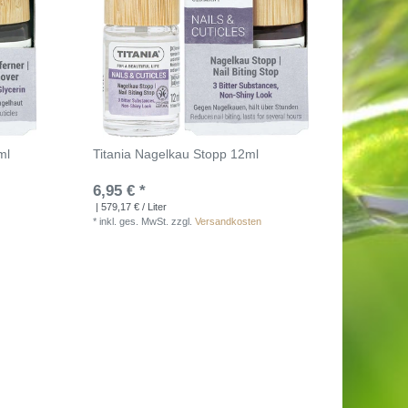
ml
Titania Nagelkau Stopp 12ml
6,95 € *
| 579,17 € / Liter
*
inkl. ges. MwSt.
zzgl.
Versandkosten