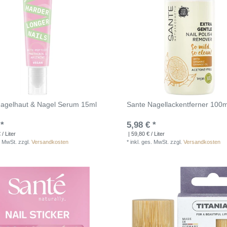
agelhaut & Nagel Serum 15ml
Sante Nagellackentferner 100m
 *
5,98 € *
/ Liter
| 59,80 € / Liter
. MwSt.
zzgl.
Versandkosten
*
inkl. ges. MwSt.
zzgl.
Versandkosten