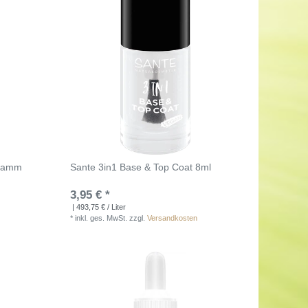
 Kamm
Sante 3in1 Base & Top Coat 8ml
3,95 € *
| 493,75 € / Liter
*
inkl. ges. MwSt.
zzgl.
Versandkosten