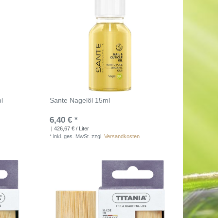
l
Sante Nagelöl 15ml
6,40 € *
| 426,67 € / Liter
*
inkl. ges. MwSt.
zzgl.
Versandkosten