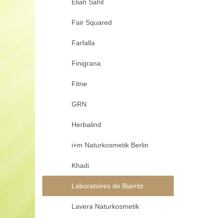
Eliah Sahil
Fair Squared
Farfalla
Finigrana
Fitne
GRN
Herbalind
i+m Naturkosmetik Berlin
Khadi
Laboratoires de Biarritz
Lavera Naturkosmetik