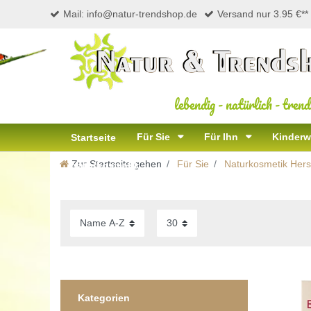
Mail: info@natur-trendshop.de
Versand nur 3.95 €**
lebendig
-
natürlich
-
trend
Für Sie
Für Ihn
Kinderw
Startseite
Zur Startseite gehen
Für Sie
Naturkosmetik Herst
Naturkosmetik
Kategorien