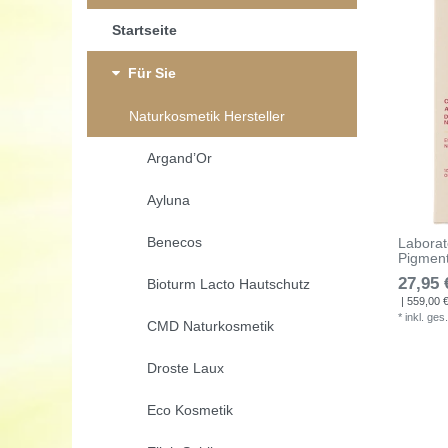
Startseite
Für Sie
Naturkosmetik Hersteller
Argand’Or
Ayluna
Benecos
Laborato
Pigment
27,95 
Bioturm Lacto Hautschutz
| 559,00 € 
*
inkl. ges
CMD Naturkosmetik
Droste Laux
Eco Kosmetik