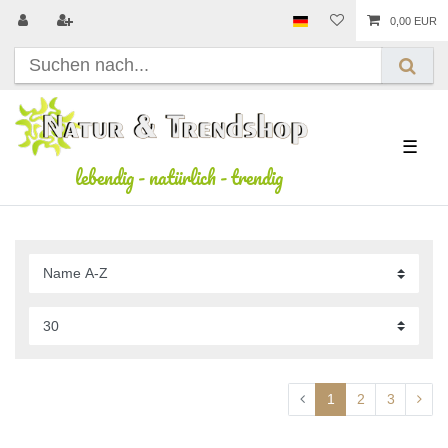
0,00 EUR
☰
lebendig
-
natürlich
-
trendig
1
2
3