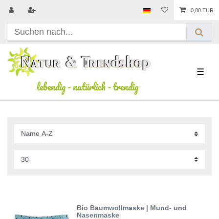
0,00 EUR
☰
lebendig
-
natürlich
-
trendig
Bio Baumwollmaske | Mund- und
Nasenmaske