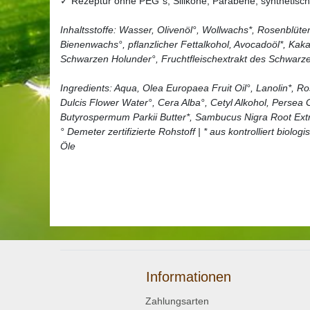
✓ Rezeptur ohne PEG´s, Silikone, Parabene, synthetische
Inhaltsstoffe: Wasser, Olivenöl°, Wollwachs*, Rosenblüte
Bienenwachs°, pflanzlicher Fettalkohol, Avocadoöl*, Kaka
Schwarzen Holunder°, Fruchtfleischextrakt des Schwarze
Ingredients: Aqua, Olea Europaea Fruit Oil°, Lanolin*,
Dulcis Flower Water°, Cera Alba°, Cetyl Alkohol, Persea
Butyrospermum Parkii Butter*, Sambucus Nigra Root Extr
° Demeter zertifizierte Rohstoff | * aus kontrolliert biolo
Öle
Informationen
Zahlungsarten