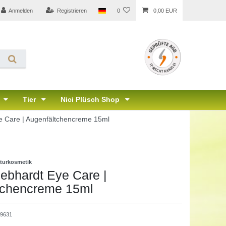
Anmelden
Registrieren
0
0,00 EUR
Tier
Nici Plüsch Shop
e Care | Augenfältchencreme 15ml
turkosmetik
ebhardt Eye Care |
tchencreme 15ml
9631