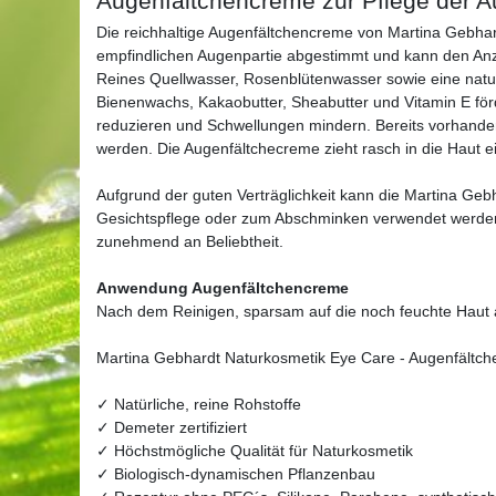
Augenfältchencreme zur Pflege der 
Die reichhaltige Augenfältchencreme von Martina Gebhardt
empfindlichen Augenpartie abgestimmt und kann den Anz
Reines Quellwasser, Rosenblütenwasser sowie eine natu
Bienenwachs, Kakaobutter, Sheabutter und Vitamin E förd
reduzieren und Schwellungen mindern. Bereits vorhanden
werden. Die Augenfältchecreme zieht rasch in die Haut e
Aufgrund der guten Verträglichkeit kann die Martina Ge
Gesichtspflege oder zum Abschminken verwendet werden
zunehmend an Beliebtheit.
Anwendung Augenfältchencreme
Nach dem Reinigen, sparsam auf die noch feuchte Haut a
Martina Gebhardt Naturkosmetik Eye Care - Augenfältchen
✓ Natürliche, reine Rohstoffe
✓ Demeter zertifiziert
✓ Höchstmögliche Qualität für Naturkosmetik
✓ Biologisch-dynamischen Pflanzenbau