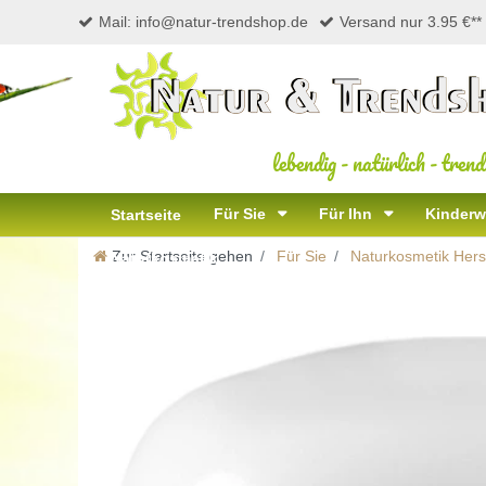
Mail: info@natur-trendshop.de
Versand nur 3.95 €**
lebendig
-
natürlich
-
trend
Für Sie
Für Ihn
Kinderw
Startseite
Zur Startseite gehen
Für Sie
Naturkosmetik Herst
Naturkosmetik