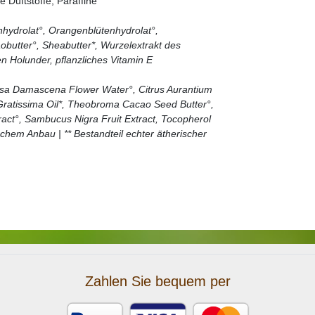
 Duftstoffe, Paraffine
nhydrolat°, Orangenblütenhydrolat°,
obutter°, Sheabutter*, Wurzelextrakt des
n Holunder, pflanzliches Vitamin E
 Rosa Damascena Flower Water°, Citrus Aurantium
 Gratissima Oil*, Theobroma Cacao Seed Butter°,
act°, Sambucus Nigra Fruit Extract, Tocopherol
gischem Anbau | ** Bestandteil echter ätherischer
Zahlen Sie bequem per