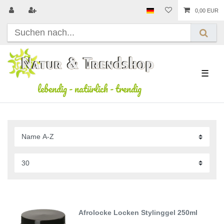
0,00 EUR
☰
lebendig
-
natürlich
-
trendig
Afrolocke Locken Stylinggel 250ml