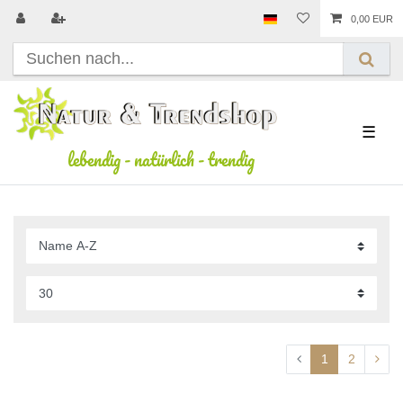
0,00 EUR
☰
lebendig
-
natürlich
-
trendig
1
2