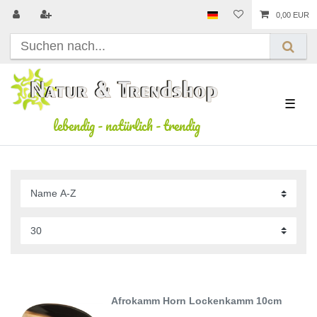
0,00 EUR
☰
lebendig
-
natürlich
-
trendig
Afrokamm Horn Lockenkamm 10cm