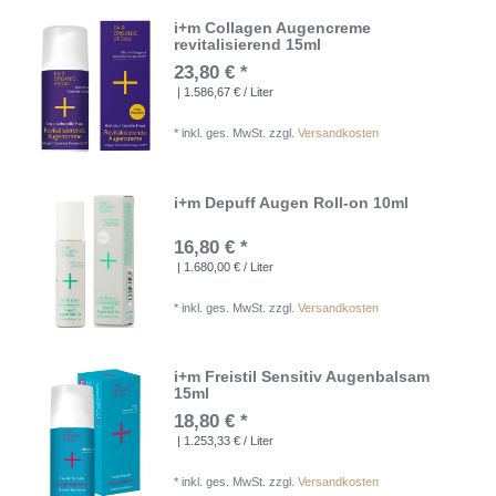
i+m Collagen Augencreme
revitalisierend 15ml
23,80 € *
| 1.586,67 € / Liter
*
inkl. ges. MwSt.
zzgl.
Versandkosten
i+m Depuff Augen Roll-on 10ml
16,80 € *
| 1.680,00 € / Liter
*
inkl. ges. MwSt.
zzgl.
Versandkosten
i+m Freistil Sensitiv Augenbalsam
15ml
18,80 € *
| 1.253,33 € / Liter
*
inkl. ges. MwSt.
zzgl.
Versandkosten