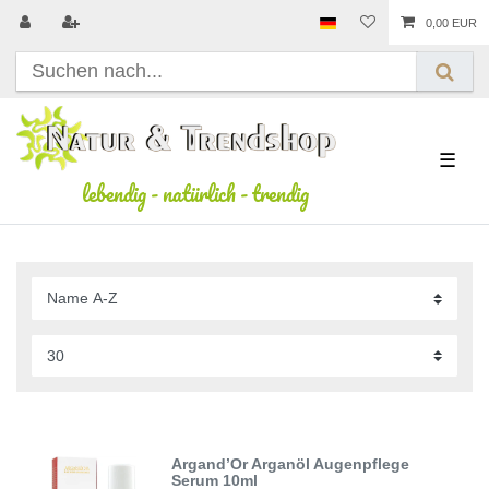
0,00 EUR
☰
lebendig
-
natürlich
-
trendig
Argand’Or Arganöl Augenpflege
Serum 10ml