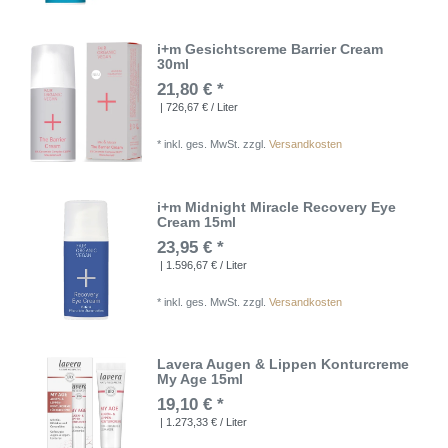
i+m Gesichtscreme Barrier Cream
30ml
21,80 € *
| 726,67 € / Liter
*
inkl. ges. MwSt.
zzgl.
Versandkosten
i+m Midnight Miracle Recovery Eye
Cream 15ml
23,95 € *
| 1.596,67 € / Liter
*
inkl. ges. MwSt.
zzgl.
Versandkosten
Lavera Augen & Lippen Konturcreme
My Age 15ml
19,10 € *
| 1.273,33 € / Liter