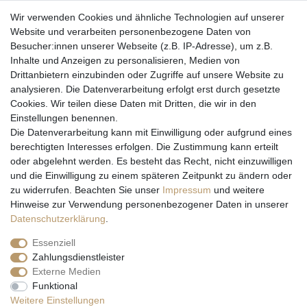
Wir verwenden Cookies und ähnliche Technologien auf unserer
Website und verarbeiten personenbezogene Daten von
Besucher:innen unserer Webseite (z.B. IP-Adresse), um z.B.
Inhalte und Anzeigen zu personalisieren, Medien von
Drittanbietern einzubinden oder Zugriffe auf unsere Website zu
analysieren. Die Datenverarbeitung erfolgt erst durch gesetzte
Cookies. Wir teilen diese Daten mit Dritten, die wir in den
Einstellungen benennen.
Wir versenden mit
Die Datenverarbeitung kann mit Einwilligung oder aufgrund eines
berechtigten Interesses erfolgen. Die Zustimmung kann erteilt
oder abgelehnt werden. Es besteht das Recht, nicht einzuwilligen
und die Einwilligung zu einem späteren Zeitpunkt zu ändern oder
zu widerrufen. Beachten Sie unser
Impressum
und weitere
Hinweise zur Verwendung personenbezogener Daten in unserer
Daten­schutz­erklärung
.
Essenziell
Zahlungsdienstleister
Externe Medien
* Alle Preise inkl. gesetzl. Mehrwertsteuer zzgl. Versandkosten und ggf.
Funktional
Nachnahmegebühren, wenn nicht anders beschrieben
Weitere Einstellungen