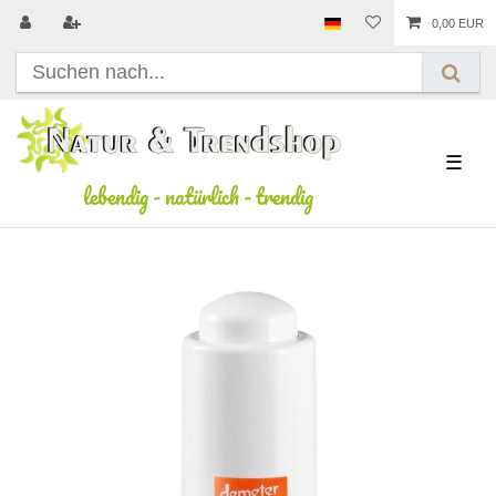
0,00 EUR
☰
lebendig
-
natürlich
-
trendig