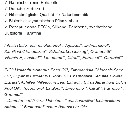
✓ Natürliche, reine Rohstoffe
✓ Demeter zertifiziert
✓ Höchstmögliche Qualität für Naturkosmetik
✓ Biologisch-dynamischen Pflanzenbau
✓ Rezeptur ohne PEG´s, Silikone, Parabene, synthetische
Duftstoffe, Paraffine
Inhaltsstoffe: Sonnenblumenöl°, Jojobaöl°, Erdmandelöl*,
Kamillenblütenauszug°, Schafgarbenauszug°, Orangenöl°,
Vitamin E, Linalool**, Limonene**, Citral**, Farnesol**, Geraniol**
INCI: Helianthus Annuus Seed Oil°, Simmondsia Chinensis Seed
Oil°, Cyperus Esculentus Root Oil*, Chamomilla Recutita Flower
Extract°, Achillea Millefolium Leaf Extract°, Citrus Aurantium Dulcis
Peel Oil°, Tocopherol, Linalool**, Limonene**, Citral**, Farnesol**,
Geraniol**
° Demeter zertifizierte Rohstoff | * aus kontrolliert biologischem
Anbau | ** Bestandteil echter ätherischer Öle