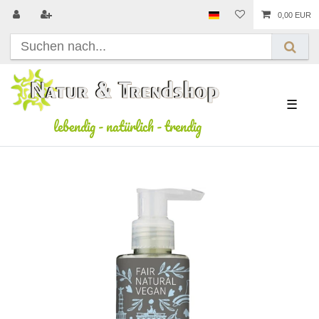
0,00 EUR
☰
lebendig
-
natürlich
-
trendig