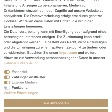
Besucher:innen unserer Webseite (z.B. IP-Adresse), um z.B.
Inhalte und Anzeigen zu personalisieren, Medien von
Drittanbietern einzubinden oder Zugriffe auf unsere Website zu
analysieren. Die Datenverarbeitung erfolgt erst durch gesetzte
Cookies. Wir teilen diese Daten mit Dritten, die wir in den
Einstellungen benennen.
Wir versenden mit
Die Datenverarbeitung kann mit Einwilligung oder aufgrund eines
berechtigten Interesses erfolgen. Die Zustimmung kann erteilt
oder abgelehnt werden. Es besteht das Recht, nicht einzuwilligen
und die Einwilligung zu einem späteren Zeitpunkt zu ändern oder
zu widerrufen. Beachten Sie unser
Impressum
und weitere
Hinweise zur Verwendung personenbezogener Daten in unserer
Daten­schutz­erklärung
.
Essenziell
Zahlungsdienstleister
Externe Medien
* Alle Preise inkl. gesetzl. Mehrwertsteuer zzgl. Versandkosten und ggf.
Funktional
Nachnahmegebühren, wenn nicht anders beschrieben
Weitere Einstellungen
** Gilt für Lieferungen nach Deutschland. Lieferzeiten für andere EU-
Länder
hier
Alle akzeptieren
© Copyright 2026 Natur & Trendshop. Alle Rechte vorbehalten.