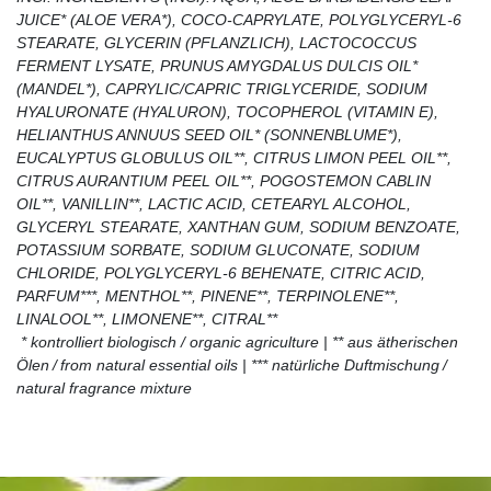
JUICE* (ALOE VERA*), COCO-CAPRYLATE, POLYGLYCERYL-6
STEARATE, GLYCERIN (PFLANZLICH), LACTOCOCCUS
FERMENT LYSATE, PRUNUS AMYGDALUS DULCIS OIL*
(MANDEL*), CAPRYLIC/CAPRIC TRIGLYCERIDE, SODIUM
HYALURONATE (HYALURON), TOCOPHEROL (VITAMIN E),
HELIANTHUS ANNUUS SEED OIL* (SONNENBLUME*),
EUCALYPTUS GLOBULUS OIL**, CITRUS LIMON PEEL OIL**,
CITRUS AURANTIUM PEEL OIL**, POGOSTEMON CABLIN
OIL**, VANILLIN**, LACTIC ACID, CETEARYL ALCOHOL,
GLYCERYL STEARATE, XANTHAN GUM, SODIUM BENZOATE,
POTASSIUM SORBATE, SODIUM GLUCONATE, SODIUM
CHLORIDE, POLYGLYCERYL-6 BEHENATE, CITRIC ACID,
PARFUM***, MENTHOL**, PINENE**, TERPINOLENE**,
LINALOOL**, LIMONENE**, CITRAL**
* kontrolliert biologisch / organic agriculture | ** aus ätherischen
Ölen / from natural essential oils | *** natürliche Duftmischung /
natural fragrance mixture