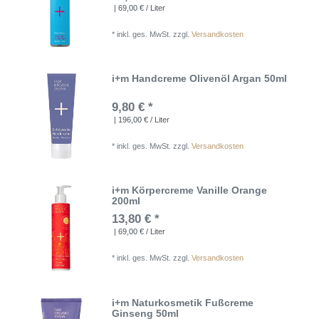
| 69,00 € / Liter
*
inkl. ges. MwSt.
zzgl.
Versandkosten
i+m Handcreme Olivenöl Argan 50ml
9,80 € *
| 196,00 € / Liter
*
inkl. ges. MwSt.
zzgl.
Versandkosten
i+m Körpercreme Vanille Orange
200ml
13,80 € *
| 69,00 € / Liter
*
inkl. ges. MwSt.
zzgl.
Versandkosten
i+m Naturkosmetik Fußcreme
Ginseng 50ml