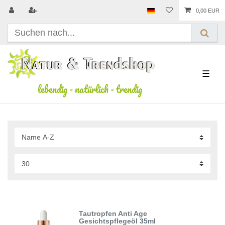
0,00 EUR
☰
lebendig
-
natürlich
-
trendig
Tautropfen Anti Age
Gesichtspflegeöl 35ml