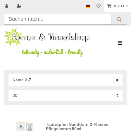
0,00 EUR
☰
lebendig
-
natürlich
-
trendig
Tautropfen Sanddorn 2-Phasen
Pflegeserum 50ml