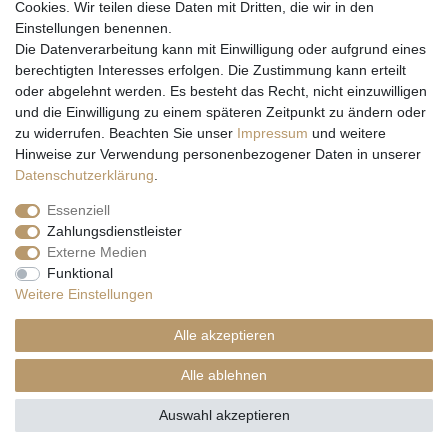
Cookies. Wir teilen diese Daten mit Dritten, die wir in den
Einstellungen benennen.
Wir versenden mit
Die Datenverarbeitung kann mit Einwilligung oder aufgrund eines
berechtigten Interesses erfolgen. Die Zustimmung kann erteilt
oder abgelehnt werden. Es besteht das Recht, nicht einzuwilligen
und die Einwilligung zu einem späteren Zeitpunkt zu ändern oder
zu widerrufen. Beachten Sie unser
Impressum
und weitere
Hinweise zur Verwendung personenbezogener Daten in unserer
Daten­schutz­erklärung
.
Essenziell
Zahlungsdienstleister
Externe Medien
* Alle Preise inkl. gesetzl. Mehrwertsteuer zzgl. Versandkosten und ggf.
Funktional
Nachnahmegebühren, wenn nicht anders beschrieben
Weitere Einstellungen
** Gilt für Lieferungen nach Deutschland. Lieferzeiten für andere EU-
Länder
hier
Alle akzeptieren
© Copyright 2026 Natur & Trendshop. Alle Rechte vorbehalten.
Alle ablehnen
Auswahl akzeptieren