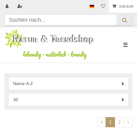
0,00 EUR
☰
lebendig
-
natürlich
-
trendig
1
2