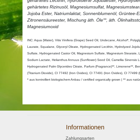
gehärtetes Lecithin, hydrolisierte Jojobaester, Hydrolys
gehärtetes Rizinusöl, Magnesiumsulfat, Magnesiumstearat
Jojoba Ester, Natriumlaktat, Sonnenblumenöl, Grüntee-Ext
Zitronensäureester, Mischung äth. Öle**, äth. Ölinhaltsst
Magnesiumoxid
INC: Aqua (Water), Vitis Vinifera (Grape) Seed Oil, Undecane, Alcohol*, Polygly
Laurate, Squalane, Glyceryl Oleate, Hydrogenated Lecithin, Hydrolyzed Joj
Sulfate, Hydrogenated Castor Oil, Magnesium Sulfate, Magnesium Stearate, Le
Sodium Lactate, Helianthus Annuus (Sunflower) Seed Oil, Camellia Sinensis Leaf
Hydrogenated Palm Glycerides Citrate, Parfum (Fragrance)**, Limonene**, Benzyl
(Titanium Dioxide), CI 77492 (Iron Oxides), CI 77491 (Iron Oxides), CI 77499
* aus kontrolliert biologischem Anbau / certified organically grown | ** aus natü
Informationen
Zahlungsarten