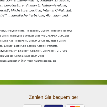
iertes Sonnenblumenwachs, Xanthan, Zinksulfat,
, Levulinsäure, Vitamin E, Natriumlevulinat,
rakt*, Milchsäure, Lecithin, Vitamin C-Palmitat,
offe**, mineralische Farbstoffe, Aluminiumoxid,
ceryl-3 Polyricinoleate, Propanediol, Glycerin, Tridecane, Isoamyl
oba Esters, Hydrolyzed Sunflower Seed Wax, Xanthan Gum, Zinc
vulinic Acid, Tocopherol, Sodium Levulinate, Jojoba Esters,
 Extract*, Lactic Acid, Lecithin, Ascorbyl Palmitate,
 Salicylate**, Linalool**, Geraniol**, Citronellol**, CI 77891
 (Iron Oxides), Alumina, Magnesium Oxide
rlichen ätherischen Ölen / from natural essential oils
Zahlen Sie bequem per