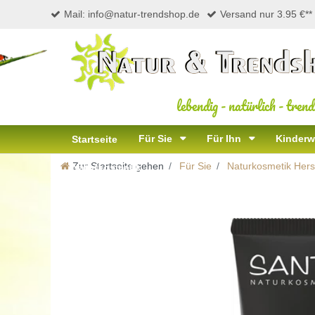
Mail: info@natur-trendshop.de
Versand nur 3.95 €**
lebendig
-
natürlich
-
trend
Für Sie
Für Ihn
Kinderw
Startseite
Zur Startseite gehen
Für Sie
Naturkosmetik Herst
Naturkosmetik