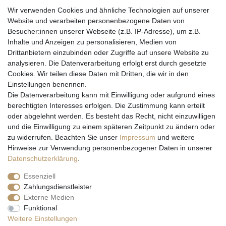
Wir verwenden Cookies und ähnliche Technologien auf unserer
Website und verarbeiten personenbezogene Daten von
Besucher:innen unserer Webseite (z.B. IP-Adresse), um z.B.
Inhalte und Anzeigen zu personalisieren, Medien von
Drittanbietern einzubinden oder Zugriffe auf unsere Website zu
analysieren. Die Datenverarbeitung erfolgt erst durch gesetzte
Cookies. Wir teilen diese Daten mit Dritten, die wir in den
Einstellungen benennen.
Wir versenden mit
Die Datenverarbeitung kann mit Einwilligung oder aufgrund eines
berechtigten Interesses erfolgen. Die Zustimmung kann erteilt
oder abgelehnt werden. Es besteht das Recht, nicht einzuwilligen
und die Einwilligung zu einem späteren Zeitpunkt zu ändern oder
zu widerrufen. Beachten Sie unser
Impressum
und weitere
Hinweise zur Verwendung personenbezogener Daten in unserer
Daten­schutz­erklärung
.
Essenziell
Zahlungsdienstleister
Externe Medien
* Alle Preise inkl. gesetzl. Mehrwertsteuer zzgl. Versandkosten und ggf.
Funktional
Nachnahmegebühren, wenn nicht anders beschrieben
Weitere Einstellungen
** Gilt für Lieferungen nach Deutschland. Lieferzeiten für andere EU-