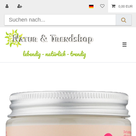
0,00 EUR
☰
lebendig
-
natürlich
-
trendig