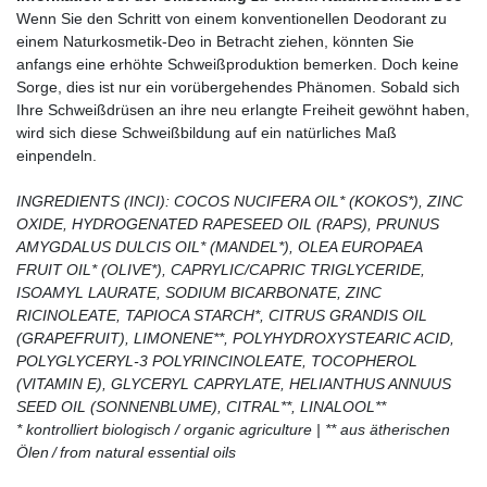
Wenn Sie den Schritt von einem konventionellen Deodorant zu
einem Naturkosmetik-Deo in Betracht ziehen, könnten Sie
anfangs eine erhöhte Schweißproduktion bemerken. Doch keine
Sorge, dies ist nur ein vorübergehendes Phänomen. Sobald sich
Ihre Schweißdrüsen an ihre neu erlangte Freiheit gewöhnt haben,
wird sich diese Schweißbildung auf ein natürliches Maß
einpendeln.
INGREDIENTS (INCI): COCOS NUCIFERA OIL* (KOKOS*), ZINC
OXIDE, HYDROGENATED RAPESEED OIL (RAPS), PRUNUS
AMYGDALUS DULCIS OIL* (MANDEL*), OLEA EUROPAEA
FRUIT OIL* (OLIVE*), CAPRYLIC/CAPRIC TRIGLYCERIDE,
ISOAMYL LAURATE, SODIUM BICARBONATE, ZINC
RICINOLEATE, TAPIOCA STARCH*, CITRUS GRANDIS OIL
(GRAPEFRUIT), LIMONENE**, POLYHYDROXYSTEARIC ACID,
POLYGLYCERYL-3 POLYRINCINOLEATE, TOCOPHEROL
(VITAMIN E), GLYCERYL CAPRYLATE, HELIANTHUS ANNUUS
SEED OIL (SONNENBLUME), CITRAL**, LINALOOL**
* kontrolliert biologisch / organic agriculture | ** aus ätherischen
Ölen / from natural essential oils