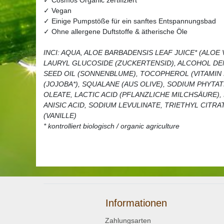
✓ Vegan
✓ Einige Pumpstöße für ein sanftes Entspannungsbad
✓ Ohne allergene Duftstoffe & ätherische Öle
INCI: AQUA, ALOE BARBADENSIS LEAF JUICE* (ALOE
LAURYL GLUCOSIDE (ZUCKERTENSID), ALCOHOL DE
SEED OIL (SONNENBLUME), TOCOPHEROL (VITAMIN E
(JOJOBA*), SQUALANE (AUS OLIVE), SODIUM PHYTA
OLEATE, LACTIC ACID (PFLANZLICHE MILCHSÄURE), L
ANISIC ACID, SODIUM LEVULINATE, TRIETHYL CITRA
(VANILLE)
* kontrolliert biologisch / organic agriculture
Informationen
Zahlungsarten