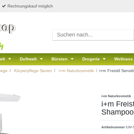
Rechnungskauf möglich
ig
elt
Duftwelt
Bürsten
Drogerie
Wellness
lege
Körperpflege Serien
i+m Naturkosmetik
i+m Freistil Sens
i+m Naturkosmetik
i+m Freis
Shampoo
Artikelnummer
IUM-