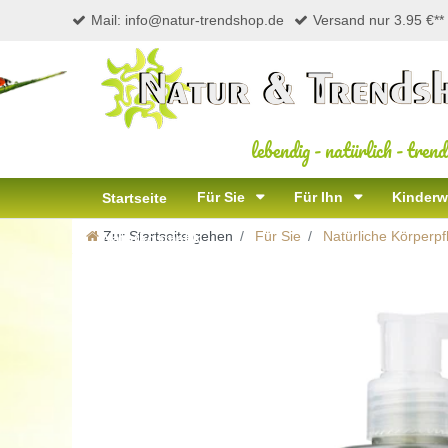
Mail: info@natur-trendshop.de
Versand nur 3.95 €**
lebendig
-
natürlich
-
trend
Für Sie
Für Ihn
Kinderw
Startseite
Zur Startseite gehen
Für Sie
Natürliche Körperpf
Naturkosmetik