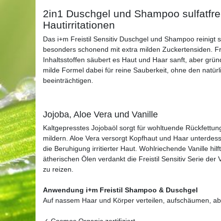
2in1 Duschgel und Shampoo sulfatfrei
Hautirritationen
Das i+m Freistil Sensitiv Duschgel und Shampoo reinigt 
besonders schonend mit extra milden Zuckertensiden. Fr
Inhaltsstoffen säubert es Haut und Haar sanft, aber gründ
milde Formel dabei für reine Sauberkeit, ohne den natür
beeinträchtigen.
Jojoba, Aloe Vera und Vanille
Kaltgepresstes Jojobaöl sorgt für wohltuende Rückfettu
mildern. Aloe Vera versorgt Kopfhaut und Haar unterdess
die Beruhigung irritierter Haut. Wohlriechende Vanille hilf
ätherischen Ölen verdankt die Freistil Sensitiv Serie der
zu reizen.
Anwendung i+m Freistil Shampoo & Duschgel
Auf nassem Haar und Körper verteilen, aufschäumen, a
✓ Cosmos Organic zertifiziert