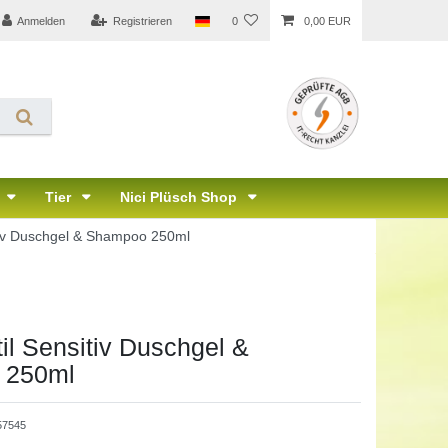
Anmelden
Registrieren
0
0,00 EUR
Tier
Nici Plüsch Shop
itiv Duschgel & Shampoo 250ml
til Sensitiv Duschgel &
 250ml
57545