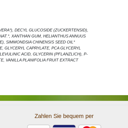
 VERA*), DECYL GLUCOSIDE (ZUCKERTENSID),
NAT.*, XANTHAN GUM, HELIANTHUS ANNUUS
), SIMMONDSIA CHINENSIS SEED OIL*
TE, GLYCERYL CAPRYLATE, PCA GLYCERYL
EVULINIC ACID, GLYCERIN (PFLANZLICH), P-
TE, VANILLA PLANIFOLIA FRUIT EXTRACT
Zahlen Sie bequem per