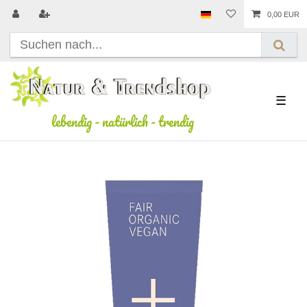
0,00 EUR
☰
lebendig
-
natürlich
-
trendig