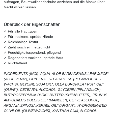
auftragen, Baumwollhandschuhe anziehen und die Maske über
Nacht wirken lassen.
Überblick der Eigenschaften
✓ Für alle Hauttypen
✓ Für trockene, spröde Hände
✓ Reichhaltige Textur
✓ Zieht rasch ein, fettet nicht
✓ Feuchtigkeitsspendend, pflegend
✓ Regeneriert trockene, spröde Haut
✓ Rückfettend
INGREDIENTS (INCI): AQUA, ALOE BARBADENSIS LEAF JUICE*
(ALOE VERA*), GLYCERYL STEARATE SE (PFLANZLICHES
WACHS), GLYCINE SOJA OIL*, OLEA EUROPAEA FRUIT OIL*
(OLIVE*), CETEARYL ALCOHOL, GLYCERIN (PFLANZLICH),
BUTYROSPERMUM PARKII BUTTER (SHEABUTTER), PRUNUS
AMYGDALUS DULCIS OIL* (MANDEL*), CETYL ALCOHOL,
ARGANIA SPINOSA KERNEL OIL* (ARGAN*), HYDROGENATED
OLIVE OIL (OLIVENWACHS), XANTHAN GUM, ALCOHOL,