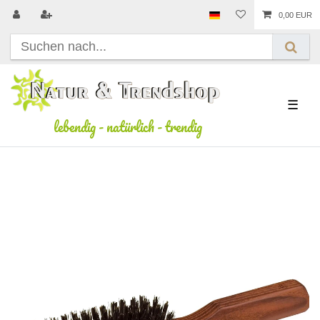
0,00 EUR
☰
lebendig
-
natürlich
-
trendig