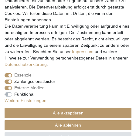
Drittanbietern einzubinden oder Zugriffe auf unsere Website zu
analysieren. Die Datenverarbeitung erfolgt erst durch gesetzte
Cookies. Wir teilen diese Daten mit Dritten, die wir in den
Einstellungen benennen.
Wir versenden mit
Die Datenverarbeitung kann mit Einwilligung oder aufgrund eines
berechtigten Interesses erfolgen. Die Zustimmung kann erteilt
oder abgelehnt werden. Es besteht das Recht, nicht einzuwilligen
und die Einwilligung zu einem späteren Zeitpunkt zu ändern oder
zu widerrufen. Beachten Sie unser
Impressum
und weitere
Hinweise zur Verwendung personenbezogener Daten in unserer
Daten­schutz­erklärung
.
Essenziell
Zahlungsdienstleister
Externe Medien
* Alle Preise inkl. gesetzl. Mehrwertsteuer zzgl. Versandkosten und ggf.
Funktional
Nachnahmegebühren, wenn nicht anders beschrieben
Weitere Einstellungen
** Gilt für Lieferungen nach Deutschland. Lieferzeiten für andere EU-
Länder
hier
Alle akzeptieren
© Copyright 2026 Natur & Trendshop. Alle Rechte vorbehalten.
Alle ablehnen