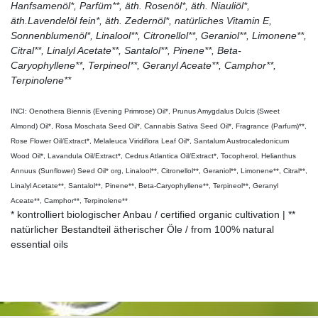
Hanfsamenöl*, Parfüm**, äth. Rosenöl*, äth. Niauliöl*,
äth.Lavendelöl fein*, äth. Zedernöl*, natürliches Vitamin E,
Sonnenblumenöl*, Linalool**, Citronellol**, Geraniol**, Limonene**,
Citral**, Linalyl Acetate**, Santalol**, Pinene**, Beta-
Caryophyllene**, Terpineol**, Geranyl Aceate**, Camphor**,
Terpinolene**
INCI: Oenothera Biennis (Evening Primrose) Oil*, Prunus Amygdalus Dulcis (Sweet
Almond) Oil*, Rosa Moschata Seed Oil*, Cannabis Sativa Seed Oil*, Fragrance (Parfum)**,
Rose Flower Oil/Extract*, Melaleuca Viridiflora Leaf Oil*, Santalum Austrocaledonicum
Wood Oil*, Lavandula Oil/Extract*, Cedrus Atlantica Oil/Extract*, Tocopherol, Helianthus
Annuus (Sunflower) Seed Oil* org, Linalool**, Citronellol**, Geraniol**, Limonene**, Citral**,
Linalyl Acetate**, Santalol**, Pinene**, Beta-Caryophyllene**, Terpineol**, Geranyl
Aceate**, Camphor**, Terpinolene**
* kontrolliert biologischer Anbau / certified organic cultivation | **
natürlicher Bestandteil ätherischer Öle / from 100% natural
essential oils