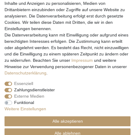
Inhalte und Anzeigen zu personalisieren, Medien von
Drittanbietern einzubinden oder Zugriffe auf unsere Website zu
analysieren. Die Datenverarbeitung erfolgt erst durch gesetzte
Cookies. Wir teilen diese Daten mit Dritten, die wir in den
Einstellungen benennen.
Wir versenden mit
Die Datenverarbeitung kann mit Einwilligung oder aufgrund eines
berechtigten Interesses erfolgen. Die Zustimmung kann erteilt
oder abgelehnt werden. Es besteht das Recht, nicht einzuwilligen
und die Einwilligung zu einem späteren Zeitpunkt zu ändern oder
zu widerrufen. Beachten Sie unser
Impressum
und weitere
Hinweise zur Verwendung personenbezogener Daten in unserer
Daten­schutz­erklärung
.
Essenziell
Zahlungsdienstleister
Externe Medien
* Alle Preise inkl. gesetzl. Mehrwertsteuer zzgl. Versandkosten und ggf.
Funktional
Nachnahmegebühren, wenn nicht anders beschrieben
Weitere Einstellungen
** Gilt für Lieferungen nach Deutschland. Lieferzeiten für andere EU-
Länder
hier
Alle akzeptieren
© Copyright 2026 Natur & Trendshop. Alle Rechte vorbehalten.
Alle ablehnen