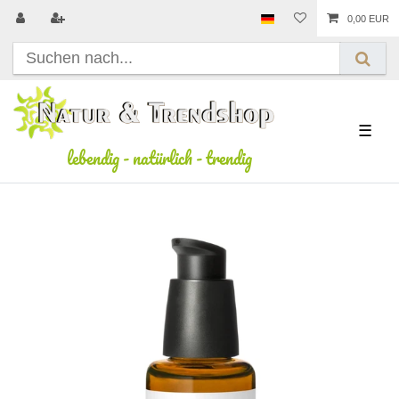
0,00 EUR
☰
lebendig
-
natürlich
-
trendig