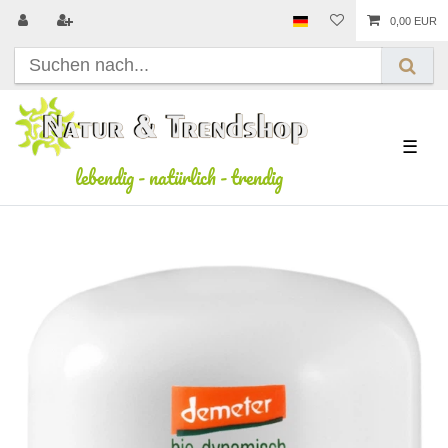
0,00 EUR
☰
lebendig
-
natürlich
-
trendig