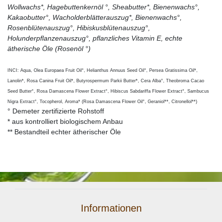
Wollwachs*, Hagebuttenkernöl °, Sheabutter*, Bienenwachs°,
Kakaobutter°, Wacholderblätterauszug*, Bienenwachs°,
Rosenblütenauszug°, Hibiskusblütenauszug°,
Holunderpflanzenauszug°, pflanzliches Vitamin E, echte
ätherische Öle (Rosenöl °)
INCI: Aqua, Olea Europaea Fruit Oil°, Helianthus Annuus Seed Oil°, Persea Gratissima Oil*,
Lanolin*, Rosa Canina Fruit Oil*, Butyrospermum Parkii Butter*, Cera Alba°, Theobroma Cacao
Seed Butter°, Rosa Damascena Flower Extract°, Hibiscus Sabdariffa Flower Extract°, Sambucus
Nigra Extract°, Tocopherol, Aroma* (Rosa Damascena Flower Oil°, Geraniol**, Citronellol**)
° Demeter zertifizierte Rohstoff
* aus kontrolliert biologischem Anbau
** Bestandteil echter ätherischer Öle
Informationen