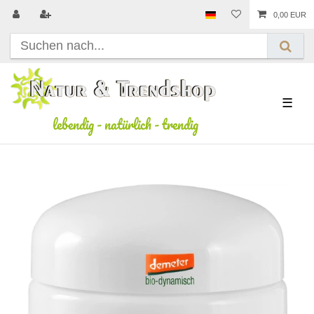
0,00 EUR
☰
lebendig
-
natürlich
-
trendig