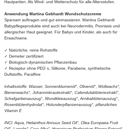
Hautpartien. Als Wind- und Wetterschutz für alle Altersstufen.
Anwendung Martina Gebhardt Wundschutzcreme
Sparsam auftragen und gut einmassieren. Martina Gebhardt
Babypflegeprodukte sind auch bei Neurodermitis, Psoriasis und
allergischer Haut geeignet. Für Babys und Kinder, als auch für
Erwachsene.
✓ Natürliche, reine Rohstoffe
✓ Demeter zertifiziert
✓ Biologisch-dynamischen Pflanzenbau
✓ Rezeptur ohne PEG´s, Silikone, Parabene, synthetische
Duftstoffe, Paraffine
Inhaltsstoffe: Wasser, Sonnenblumenöl°, Olivenöl°, Wollwachs*,
Bienenwachs°, Johanniskrautextrakt°, Calendulablütenextrakt°,
Schafgarbenauszug°, Wundkleeauszug°, Arnikablütenauszug°,
Rosenblütenhydrolat°, Holunderpflanzenauszug°, pflanzliches
Vitamin E
INCI: Aqua, Helianthus Annuus Seed Oil°, Olea Europaea Fruit
Oil°, Lanolin*, Cera Alba°, Hypericum Perforatum Flower Extract°,