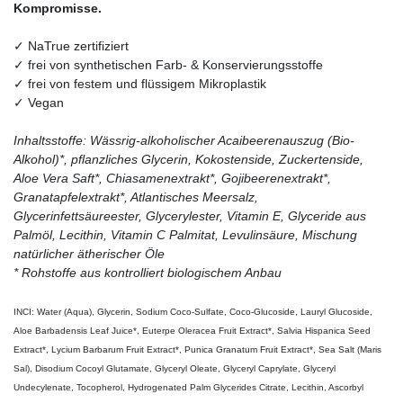
Kompromisse.
✓ NaTrue zertifiziert
✓ frei von synthetischen Farb- & Konservierungsstoffe
✓ frei von festem und flüssigem Mikroplastik
✓ Vegan
Inhaltsstoffe: Wässrig-alkoholischer Acaibeerenauszug (Bio-
Alkohol)*, pflanzliches Glycerin, Kokostenside, Zuckertenside,
Aloe Vera Saft*, Chiasamenextrakt*, Gojibeerenextrakt*,
Granatapfelextrakt*, Atlantisches Meersalz,
Glycerinfettsäureester, Glycerylester, Vitamin E, Glyceride aus
Palmöl, Lecithin, Vitamin C Palmitat, Levulinsäure, Mischung
natürlicher ätherischer Öle
* Rohstoffe aus kontrolliert biologischem Anbau
INCI: Water (Aqua), Glycerin, Sodium Coco-Sulfate, Coco-Glucoside, Lauryl Glucoside,
Aloe Barbadensis Leaf Juice*, Euterpe Oleracea Fruit Extract*, Salvia Hispanica Seed
Extract*, Lycium Barbarum Fruit Extract*, Punica Granatum Fruit Extract*, Sea Salt (Maris
Sal), Disodium Cocoyl Glutamate, Glyceryl Oleate, Glyceryl Caprylate, Glyceryl
Undecylenate, Tocopherol, Hydrogenated Palm Glycerides Citrate, Lecithin, Ascorbyl