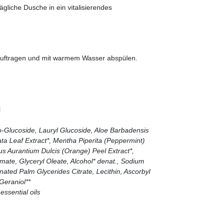
gliche Dusche in ein vitalisierendes
auftragen und mit warmem Wasser abspülen.
l
o-Glucoside, Lauryl Glucoside, Aloe Barbadensis
rata Leaf Extract*, Mentha Piperita (Peppermint)
rus Aurantium Dulcis (Orange) Peel Extract*,
mate, Glyceryl Oleate, Alcohol* denat., Sodium
ted Palm Glycerides Citrate, Lecithin, Ascorbyl
Geraniol**
 essential oils