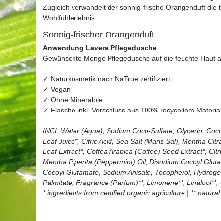
Zugleich verwandelt der sonnig-frische Orangenduft die tä
Wohlfühlerlebnis.
Sonnig-frischer Orangenduft
Anwendung Lavera Pflegedusche
Gewünschte Menge Pflegedusche auf die feuchte Haut 
✓ Naturkosmetik nach NaTrue zertifiziert
✓ Vegan
✓ Ohne Mineralöle
✓ Flasche inkl. Verschluss aus 100% recyceltem Materia
INCI: Water (Aqua), Sodium Coco-Sulfate, Glycerin, Coc
Leaf Juice*, Citric Acid, Sea Salt (Maris Sal), Mentha Cit
Leaf Extract*, Coffea Arabica (Coffee) Seed Extract*, Cit
Mentha Piperita (Peppermint) Oil, Disodium Cocoyl Gluta
Cocoyl Glutamate, Sodium Anisate, Tocopherol, Hydrogena
Palmitate, Fragrance (Parfum)**, Limonene**, Linalool**, 
* ingredients from certified organic agriculture | ** natural