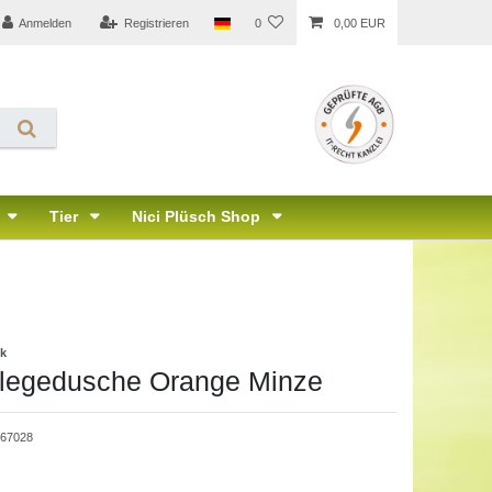
Anmelden
Registrieren
0
0,00 EUR
Tier
Nici Plüsch Shop
ik
flegedusche Orange Minze
567028