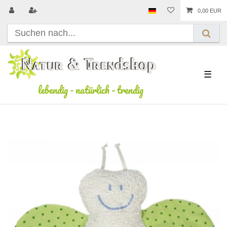
0,00 EUR
☰
lebendig
-
natürlich
-
trendig