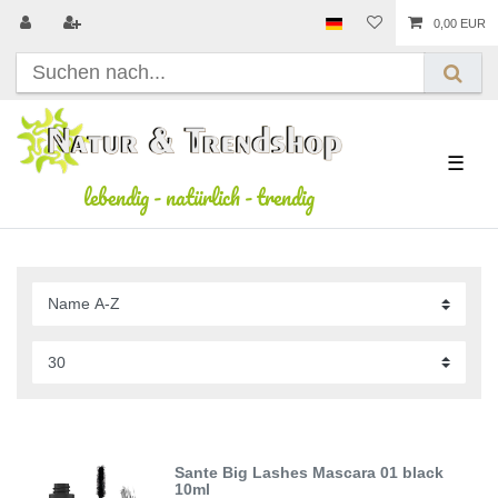
0,00 EUR
☰
lebendig
-
natürlich
-
trendig
Sante Big Lashes Mascara 01 black
10ml