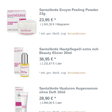
SantaVerde Enzym Peeling Powder
23g
23,95 € *
| 1.041,30 € / Kilogramm
*
inkl. ges. MwSt.
zzgl.
Versandkosten
SantaVerde Hautpflegeöl extra rich
Beauty Elixier 30ml
36,95 € *
| 1.231,67 € / Liter
*
inkl. ges. MwSt.
zzgl.
Versandkosten
SantaVerde Hyaluron Augenserum
ohne Duft 10ml
28,90 € *
| 2.890,00 € / Liter