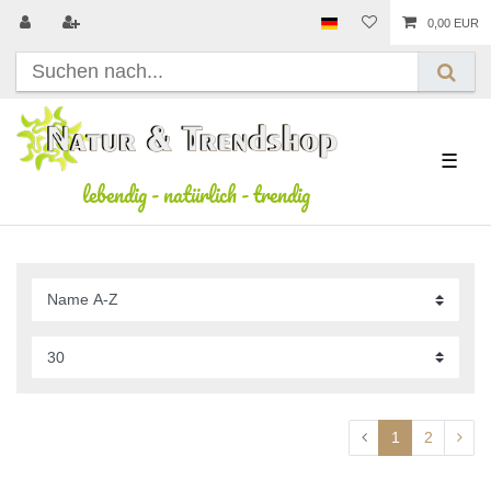
0,00 EUR
☰
lebendig
-
natürlich
-
trendig
1
2