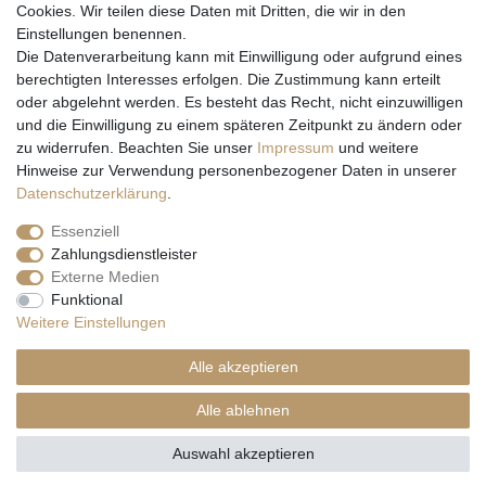
Cookies. Wir teilen diese Daten mit Dritten, die wir in den
Einstellungen benennen.
Wir versenden mit
Die Datenverarbeitung kann mit Einwilligung oder aufgrund eines
berechtigten Interesses erfolgen. Die Zustimmung kann erteilt
oder abgelehnt werden. Es besteht das Recht, nicht einzuwilligen
und die Einwilligung zu einem späteren Zeitpunkt zu ändern oder
zu widerrufen. Beachten Sie unser
Impressum
und weitere
Hinweise zur Verwendung personenbezogener Daten in unserer
Daten­schutz­erklärung
.
Essenziell
Zahlungsdienstleister
Externe Medien
* Alle Preise inkl. gesetzl. Mehrwertsteuer zzgl. Versandkosten und ggf.
Funktional
Nachnahmegebühren, wenn nicht anders beschrieben
Weitere Einstellungen
** Gilt für Lieferungen nach Deutschland. Lieferzeiten für andere EU-
Länder
hier
Alle akzeptieren
© Copyright 2026 Natur & Trendshop. Alle Rechte vorbehalten.
Alle ablehnen
Auswahl akzeptieren