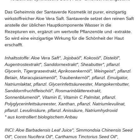
Das Geheimnis der Santaverde Kosmetik ist purer, einzigartig
wirkstoffreicher Aloe Vera Saft. Santaverde setzet den reinen Saft
anstelle der üblichen Hauptkomponente Wasser in die
Rezepturen ein, ergänzt um wertvolle Pflanzenöle und -extrakte.
So wird eine einzigartige Wirkung für die Schönheit der Haut
erschafft.
Inhaltsstoffe: Aloe Vera Saft*, Jojobaöl*, Kokosöl*, Distelöl*,
Augentrostextrakt*, Sanddornextrakt*, Sheabutter*, pflanzl.
Glycerin, Tigergrasextrakt, Aprikosenkernöl*, Weingeist*, pflanzl.
Betain, Maracujasamenöl*, Traubenkernöl*, pflanzl. Emulgator,
Natriumlaktat, pflanzl. Glycerinfettsäureester, Mangokernbutter,
Sanddornfruchtfleischöl*, Rosmarinblätterextrakt,
Sonnenblumenöl*, Vitamin E, Vitamin C Palmitat, pflanzl.
Polyglycerinfettsäureester, Xanthan, pflanzl. Natriumlevulinat,
pflanzl. Levulinsäure, pflanzl. Anissäure, Natriumhydroxid
* aus kontrolliert biologischem Anbau
INCI: Aloe Barbadensis Leaf Juice*, Simmondsia Chinensis Seed
Oil*, Cocos Nucifera Oil*, Carthamus Tinctorius Seed Oil*,