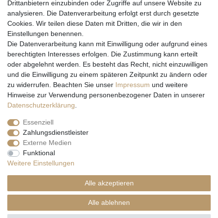
Drittanbietern einzubinden oder Zugriffe auf unsere Website zu
analysieren. Die Datenverarbeitung erfolgt erst durch gesetzte
Cookies. Wir teilen diese Daten mit Dritten, die wir in den
Einstellungen benennen.
Wir versenden mit
Die Datenverarbeitung kann mit Einwilligung oder aufgrund eines
berechtigten Interesses erfolgen. Die Zustimmung kann erteilt
oder abgelehnt werden. Es besteht das Recht, nicht einzuwilligen
und die Einwilligung zu einem späteren Zeitpunkt zu ändern oder
zu widerrufen. Beachten Sie unser
Impressum
und weitere
Hinweise zur Verwendung personenbezogener Daten in unserer
Daten­schutz­erklärung
.
Essenziell
Zahlungsdienstleister
Externe Medien
* Alle Preise inkl. gesetzl. Mehrwertsteuer zzgl. Versandkosten und ggf.
Funktional
Nachnahmegebühren, wenn nicht anders beschrieben
Weitere Einstellungen
** Gilt für Lieferungen nach Deutschland. Lieferzeiten für andere EU-
Länder
hier
Alle akzeptieren
© Copyright 2026 Natur & Trendshop. Alle Rechte vorbehalten.
Alle ablehnen