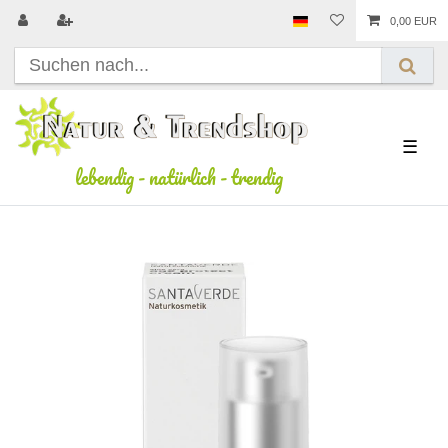
0,00 EUR
☰
lebendig
-
natürlich
-
trendig