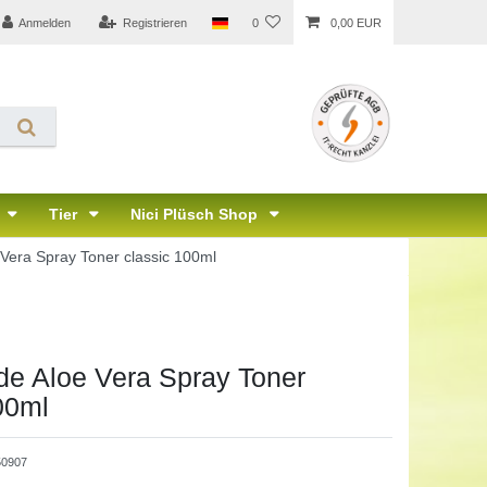
Anmelden
Registrieren
0
0,00 EUR
Tier
Nici Plüsch Shop
Vera Spray Toner classic 100ml
de Aloe Vera Spray Toner
00ml
50907