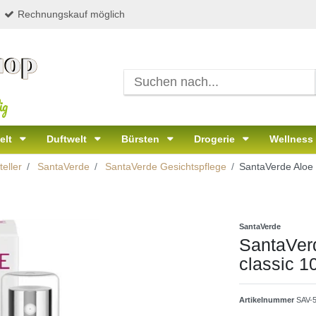
Rechnungskauf möglich
ig
elt
Duftwelt
Bürsten
Drogerie
Wellness
eller
SantaVerde
SantaVerde Gesichtspflege
SantaVerde Aloe 
SantaVerde
SantaVer
classic 1
Artikelnummer
SAV-