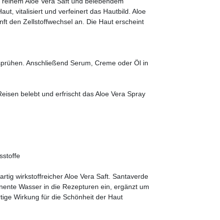
s reinem Aloe Vera Saft und belebendem
ut, vitalisiert und verfeinert das Hautbild. Aloe
nft den Zellstoffwechsel an. Die Haut erscheint
é sprühen. Anschließend Serum, Creme oder Öl in
eisen belebt und erfrischt das Aloe Vera Spray
sstoffe
rtig wirkstoffreicher Aloe Vera Saft. Santaverde
onente Wasser in die Rezepturen ein, ergänzt um
rtige Wirkung für die Schönheit der Haut