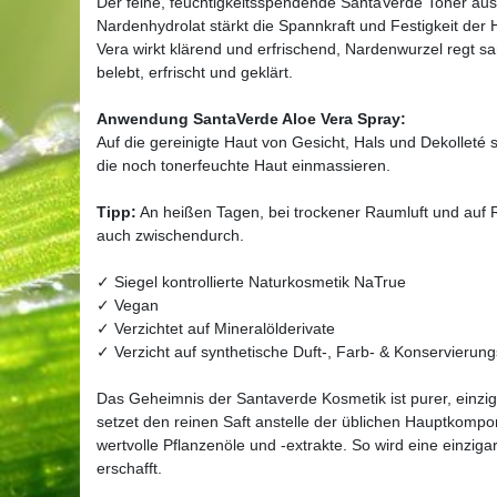
Der feine, feuchtigkeitsspendende SantaVerde Toner au
Nardenhydrolat stärkt die Spannkraft und Festigkeit der Ha
Vera wirkt klärend und erfrischend, Nardenwurzel regt sa
belebt, erfrischt und geklärt.
Anwendung SantaVerde Aloe Vera Spray:
Auf die gereinigte Haut von Gesicht, Hals und Dekollet
die noch tonerfeuchte Haut einmassieren.
Tipp:
An heißen Tagen, bei trockener Raumluft und auf R
auch zwischendurch.
✓ Siegel kontrollierte Naturkosmetik NaTrue
✓ Vegan
✓ Verzichtet auf Mineralölderivate
✓ Verzicht auf synthetische Duft-, Farb- & Konservierung
Das Geheimnis der Santaverde Kosmetik ist purer, einziga
setzet den reinen Saft anstelle der üblichen Hauptkomp
wertvolle Pflanzenöle und -extrakte. So wird eine einziga
erschafft.