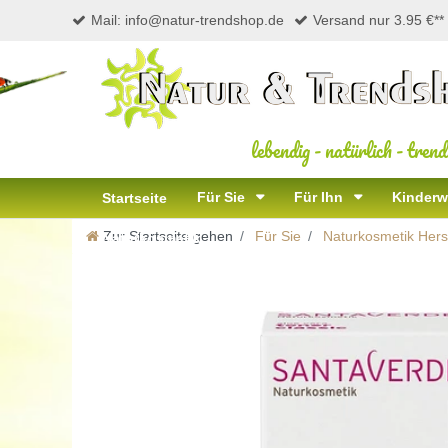
Mail: info@natur-trendshop.de
Versand nur 3.95 €**
lebendig
-
natürlich
-
trend
Für Sie
Für Ihn
Kinderw
Startseite
Zur Startseite gehen
Für Sie
Naturkosmetik Herst
Naturkosmetik