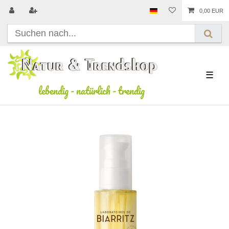
0,00 EUR
☰
lebendig
-
natürlich
-
trendig