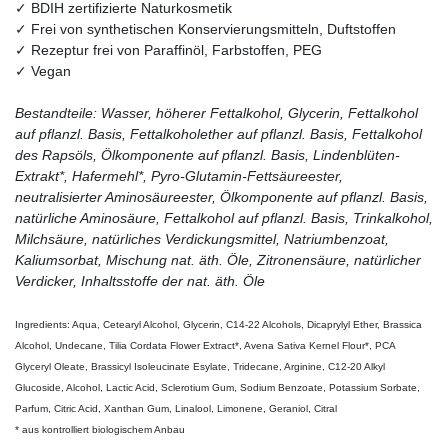
✓ BDIH zertifizierte Naturkosmetik
✓ Frei von synthetischen Konservierungsmitteln, Duftstoffen
✓ Rezeptur frei von Paraffinöl, Farbstoffen, PEG
✓ Vegan
Bestandteile: Wasser, höherer Fettalkohol, Glycerin, Fettalkohol
auf pflanzl. Basis, Fettalkoholether auf pflanzl. Basis, Fettalkohol
des Rapsöls, Ölkomponente auf pflanzl. Basis, Lindenblüten-
Extrakt*, Hafermehl*, Pyro-Glutamin-Fettsäureester,
neutralisierter Aminosäureester, Ölkomponente auf pflanzl. Basis,
natürliche Aminosäure, Fettalkohol auf pflanzl. Basis, Trinkalkohol,
Milchsäure, natürliches Verdickungsmittel, Natriumbenzoat,
Kaliumsorbat, Mischung nat. äth. Öle, Zitronensäure, natürlicher
Verdicker, Inhaltsstoffe der nat. äth. Öle
Ingredients: Aqua, Cetearyl Alcohol, Glycerin, C14-22 Alcohols, Dicaprylyl Ether, Brassica
Alcohol, Undecane, Tilia Cordata Flower Extract*, Avena Sativa Kernel Flour*, PCA
Glyceryl Oleate, Brassicyl Isoleucinate Esylate, Tridecane, Arginine, C12-20 Alkyl
Glucoside, Alcohol, Lactic Acid, Sclerotium Gum, Sodium Benzoate, Potassium Sorbate,
Parfum, Citric Acid, Xanthan Gum, Linalool, Limonene, Geraniol, Citral
* aus kontrolliert biologischem Anbau