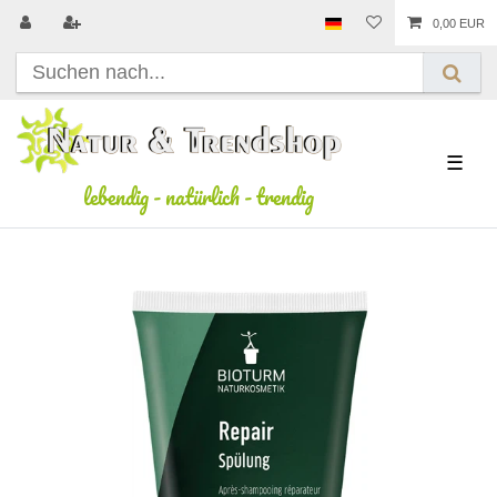
0,00 EUR
☰
lebendig
-
natürlich
-
trendig