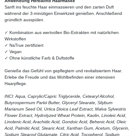
Anwendung Herbalind Haarmaske
Sanft ins feuchte Haar einmassieren und den zarten Duft
während der 3-minütigen Einwirkzeit genießen. Anschließend
gründlich ausspülen.
✓ Kombination aus wertvollen Bio-Extrakten mit natürlichen
Wirkstoffen
✓ NaTrue zertifiziert
✓ Vegan
✓ Ohne künstliche Farb & Duftstoffe
Genieße das Gefühl von gepflegtem und revitalisiertem Haar.
Erlebe die Freude und das Wohlbefinden einer intensiven
Haarpflege.
INCI: Aqua, Caprylic/Capric Triglyceride, Cetearyl Alcohol,
Butyrospermum Parkii Butter, Glyceryl Stearate, Silybum
Marianum Seed Oil, Urtica Dioica Leaf Extract, Malva Sylvestris
Flower Extract, Hydrolyzed Wheat Protein, Kaolin, Linoleic Acid,
Linolenic Acid, Arachidic Acid, Gondoic Acid, Behenic Acid, Oleic
Acid, Palmitic Acid, Stearic Acid, Xanthan Gum, Acetum, Glycerin,
Sodium Stearoyl Glutamate, Citric Acid, Tocopherol, Sodium