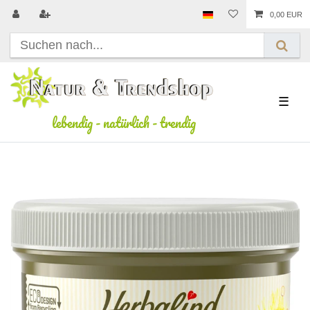
0,00 EUR
☰
lebendig
-
natürlich
-
trendig