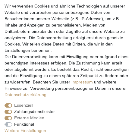
Wir verwenden Cookies und ähnliche Technologien auf unserer
Website und verarbeiten personenbezogene Daten von
Besucher:innen unserer Webseite (z.B. IP-Adresse), um z.B.
Inhalte und Anzeigen zu personalisieren, Medien von
Drittanbietern einzubinden oder Zugriffe auf unsere Website zu
analysieren. Die Datenverarbeitung erfolgt erst durch gesetzte
Cookies. Wir teilen diese Daten mit Dritten, die wir in den
Einstellungen benennen.
Wir versenden mit
Die Datenverarbeitung kann mit Einwilligung oder aufgrund eines
berechtigten Interesses erfolgen. Die Zustimmung kann erteilt
oder abgelehnt werden. Es besteht das Recht, nicht einzuwilligen
und die Einwilligung zu einem späteren Zeitpunkt zu ändern oder
zu widerrufen. Beachten Sie unser
Impressum
und weitere
Hinweise zur Verwendung personenbezogener Daten in unserer
Daten­schutz­erklärung
.
Essenziell
Zahlungsdienstleister
Externe Medien
* Alle Preise inkl. gesetzl. Mehrwertsteuer zzgl. Versandkosten und ggf.
Funktional
Nachnahmegebühren, wenn nicht anders beschrieben
Weitere Einstellungen
** Gilt für Lieferungen nach Deutschland. Lieferzeiten für andere EU-