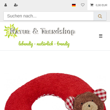
0,00 EUR
☰
lebendig
-
natürlich
-
trendig