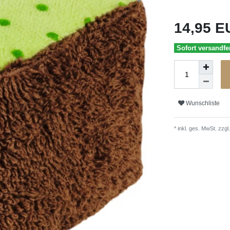
14,95 
Sofort versandfer
Wunschliste
* inkl. ges. MwSt. zzgl.