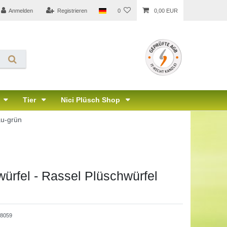
Anmelden
Registrieren
0
0,00 EUR
Tier
Nici Plüsch Shop
au-grün
ürfel - Rassel Plüschwürfel
88059