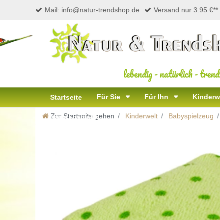
Mail: info@natur-trendshop.de
Versand nur 3.95 €**
lebendig
-
natürlich
-
trend
Für Sie
Für Ihn
Kinderw
Startseite
Zur Startseite gehen
Kinderwelt
Babyspielzeug
Naturkosmetik