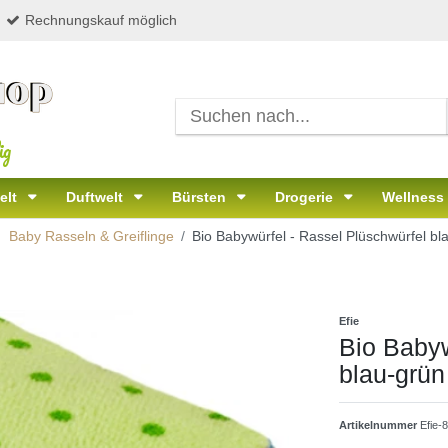
Rechnungskauf möglich
ig
elt
Duftwelt
Bürsten
Drogerie
Wellness
Baby Rasseln & Greiflinge
Bio Babywürfel - Rassel Plüschwürfel bl
Efie
Bio Babyw
blau-grün
Artikelnummer
Efie-