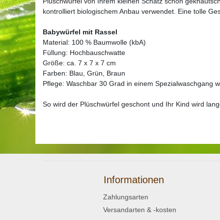
Plüschwürfel von Ihrem kleinen Schatz schön geknautsch
kontrolliert biologischem Anbau verwendet. Eine tolle Ges
Babywürfel mit Rassel
Material: 100 % Baumwolle (kbA)
Füllung: Hochbauschwatte
Größe: ca. 7 x 7 x 7 cm
Farben: Blau, Grün, Braun
Pflege: Waschbar 30 Grad in einem Spezialwaschgang w
So wird der Plüschwürfel geschont und Ihr Kind wird lang
Informationen
Zahlungsarten
Versandarten & -kosten