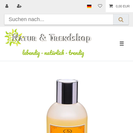
0,00 EUR
☰
lebendig
-
natürlich
-
trendig