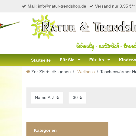
Mail: info@natur-trendshop.de
Versand nur 3.95 €**
lebendig
-
natürlich
-
trend
Für Sie
Für Ihn
Kinderw
Startseite
Zur Startseite gehen
Wellness
Taschenwärmer H
Naturkosmetik
Kategorien