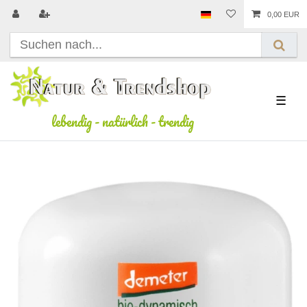
0,00 EUR
☰
lebendig
-
natürlich
-
trendig