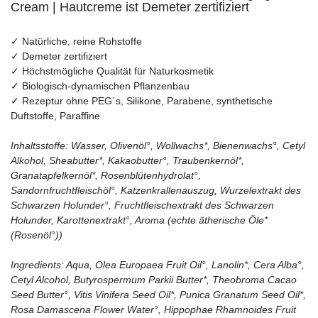
Cream | Hautcreme ist Demeter zertifiziert
✓ Natürliche, reine Rohstoffe
✓ Demeter zertifiziert
✓ Höchstmögliche Qualität für Naturkosmetik
✓ Biologisch-dynamischen Pflanzenbau
✓ Rezeptur ohne PEG´s, Silikone, Parabene, synthetische
Duftstoffe, Paraffine
Inhaltsstoffe: Wasser, Olivenöl°, Wollwachs*, Bienenwachs°, Cetyl
Alkohol, Sheabutter*, Kakaobutter°, Traubenkernöl*,
Granatapfelkernöl*, Rosenblütenhydrolat°,
Sandornfruchtfleischöl°, Katzenkrallenauszug, Wurzelextrakt des
Schwarzen Holunder°, Fruchtfleischextrakt des Schwarzen
Holunder, Karottenextrakt°, Aroma (echte ätherische Öle*
(Rosenöl°))
Ingredients: Aqua, Olea Europaea Fruit Oil°, Lanolin*, Cera Alba°,
Cetyl Alcohol, Butyrospermum Parkii Butter*, Theobroma Cacao
Seed Butter°, Vitis Vinifera Seed Oil*, Punica Granatum Seed Oil*,
Rosa Damascena Flower Water°, Hippophae Rhamnoides Fruit