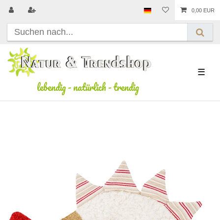
0,00 EUR
☰
lebendig
-
natürlich
-
trendig