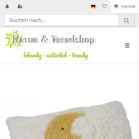
0,00 EUR
☰
lebendig
-
natürlich
-
trendig